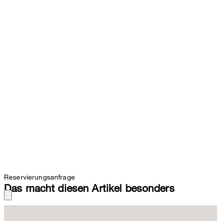
Reservierungsanfrage
Das macht diesen Artikel besonders
Feine Nadelstreifen zeichnen den markanten Look der Marlene-