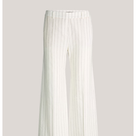
Anzughose aus, die aus komfortabler Leinenmischung mit Lyocell
beeindruckt. Den eleganten Twist kreiert der versetzte Riegel am
Bund mit verdecktem Verschluss, ergänzt durch Bügelfalten.
Seitliche Eingrifftaschen runden die Silhouette funktional ab. Das
Essential wirkt feminin zu Blusen und erhält ein formelles Finish in
Kombination mit dem passenden Blazer.