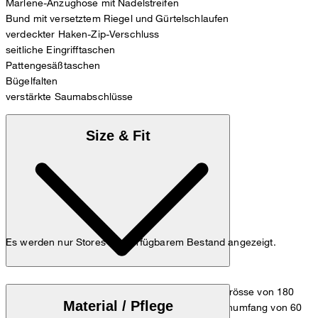
Marlene-Anzughose mit Nadelstreifen
Bund mit versetztem Riegel und Gürtelschlaufen
verdeckter Haken-Zip-Verschluss
seitliche Eingrifftaschen
Pattengesäßtaschen
Bügelfalten
verstärkte Saumabschlüsse
Size & Fit
Es werden nur Stores mit verfügbarem Bestand angezeigt.
Das Model trägt die Grösse 36 bei einer Körpergrösse von 180
Material / Pflege
cm, einem Brustumfang von 83 cm, einem Taillenumfang von 60