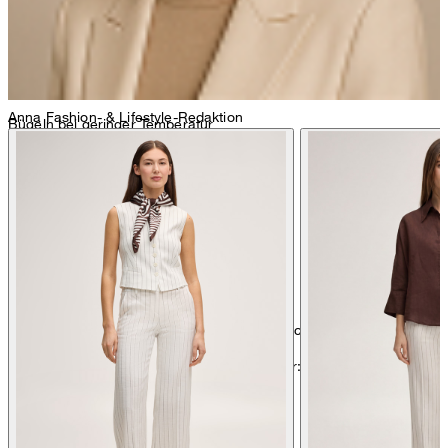
Anna
Fashion- & Lifestyle-Redaktion
Bügeln bei geringer Temperatur
chemische Reinigung mit Perchlorethylen, schonend
Weitere Pflegeinformationen finden Sie unter:
Unsere Qualitäten:
Leinen