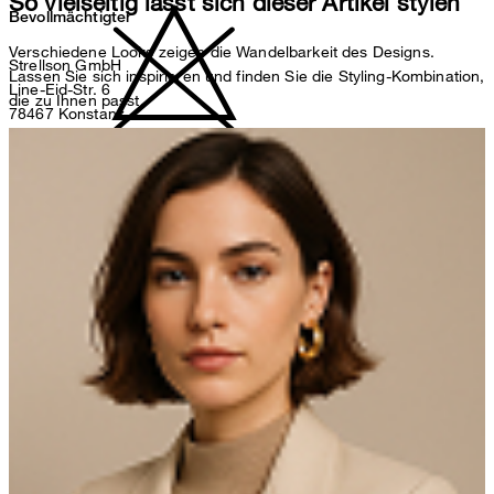
So vielseitig lässt sich dieser Artikel stylen
Bevollmächtigter
Verschiedene Looks zeigen die Wandelbarkeit des Designs.
Strellson GmbH
Lassen Sie sich inspirieren und finden Sie die Styling-Kombination,
Line-Eid-Str. 6
die zu Ihnen passt.
78467 Konstanz
Deutschland
nicht bleichen
contact@strellson.com
Produzent
Strellson AG
Sonnenwiesenstrasse 21
8280 Kreuzlingen
Schweiz
nicht Trommeltrocknen