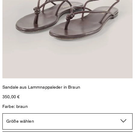
Sandale aus Lammnappaleder in Braun
Nadelstreifen-Leinenmix-Marlene-Anzughose in Ecru-Schwarz
350,00 €
350,00 €
Farbe: braun
299,00 €
inkl. MwSt
Größe wählen
32