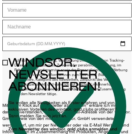
Geburtsdatum (DD.MM.YYYY)
WINDSOR.
*Ich stimme der Erhebung, Verarbeitung und Nutzung von Tracking-
Daten des Newsletters zu Zwecken der persönlichen Beratung, im
NEWSLETTER
Rahmen des Kundenservice sowie der Personalisierung von Werbung
zu. Erhoben werden Informationen zum Newsletter (Name des
Newsletters, Kategorie des Newsletters, Zeitpunkt des Versands,
ABONNIEREN!
Öffnungszeitpunkt) und wann ich auf welchen Link innerhalb des
Newsletters klicke sowie ggf. auch Käufe, die ich im Zusammenhang
mit dem Newsletter tätige.
Sie wollen alle Neuigkeiten als Erster erfahren und von
Mit einem Klick auf „Newsletter abonnieren" erkläre ich mich
exklusiven Vorteilen des windsor. gold clubs profitieren?
damit einverstanden, dass meine E-Mail-Adresse von der windsor.
Dann melden Sie sich jetzt an.
GmbH sowie von den mit der windsor. GmbH verwendeten
werden darf, um mir per Newsletter oder via E-Mail Werbung und
Zum Newsletter des windsor. gold clubs anmelden und
Informationen im Zusammenhang mit Produkten, Angeboten und