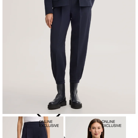
nicht Trommeltrocknen
Bügeln bei geringer Temperatur
chemische Reinigung mit Perchlorethylen, schonend