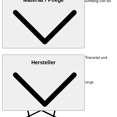
Material / Pflege
cm, einem Brustumfang von 83 cm, einem Taillenumfang von 60
cm und einem Hüftumfang von 90 cm.
Maßtabelle
Technischer Taft mit stretchigem Finish aus 67% Triacetat und
Hersteller
33% Polyester
Hinweis:
Enthält nichttextile Teile tierischen Ursprungs