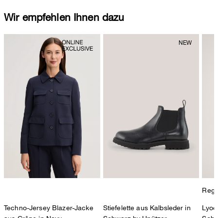
Wir empfehlen Ihnen dazu
Regul
Techno-Jersey Blazer-Jacke
Stiefelette aus Kalbsleder in
Lyoce