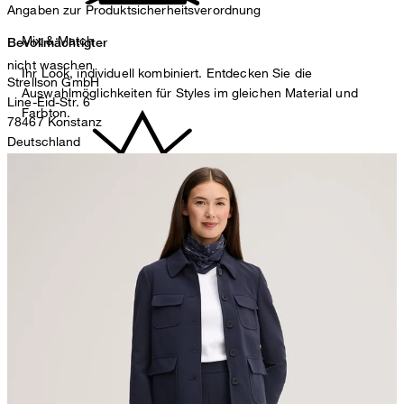
Angaben zur Produktsicherheitsverordnung
Mix & Match
Bevollmächtigter
nicht waschen
Ihr Look, individuell kombiniert. Entdecken Sie die
Strellson GmbH
Auswahlmöglichkeiten für Styles im gleichen Material und
Line-Eid-Str. 6
Farbton.
78467 Konstanz
Deutschland
contact@strellson.com
Produzent
Strellson AG
nicht bleichen
Sonnenwiesenstrasse 21
8280 Kreuzlingen
Schweiz