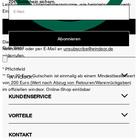
20€ Gutschein sichern.
Leistungen der Unternehmensgruppe, wie beispielsweise Event-
Einladungen, Aktionen, Produkt-Promotions zuzusenden.
E-Mail
Jetzt anmelden
Abonnieren
Diese Einwilligung kann ich jederzeit durch den Abmeldelink im
Gute Wahl!
Newsletter oder per E-Mail an
unsubscribe@windsor.de
widerrufen.
* Pflichtfeld
** Der 20 Euro Gutschein ist einmalig ab einem Mindestbestellwert
von 200 Euro (Wert nach Abzug von Retouren/Warenrückgaben)
im offiziellen windsor. Online-Shop einlösbar
KUNDENSERVICE
VORTEILE
KONTAKT