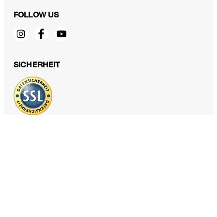
FOLLOW US
Techno-Jersey-Ballon-Hose in Navy
SICHERHEIT
329,00 €
inkl. MwSt
Größe auswählen
DATENSCHUTZ & IMPRESSUM
AGB und Informationen zum Widerrufsrecht
Datenschutz
Impressum
Cookie Einstellungen
Barrierefreiheitserklärung
Barrierefreiheitsfunktionen
Vertrag widerrufen