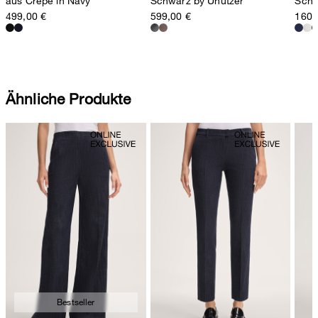
aus Crêpe in Navy
Schwarz by Unützer
Scha
499,00 €
599,00 €
160,
Ähnliche Produkte
Bestseller