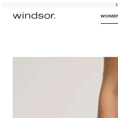
1
WOME