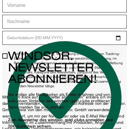
Geburtsdatum (DD.MM.YYYY)
WINDSOR.
*Ich stimme der Erhebung, Verarbeitung und Nutzung von Tracking-
Daten des Newsletters zu Zwecken der persönlichen Beratung, im
NEWSLETTER
Rahmen des Kundenservice sowie der Personalisierung von Werbung
zu. Erhoben werden Informationen zum Newsletter (Name des
Newsletters, Kategorie des Newsletters, Zeitpunkt des Versands,
ABONNIEREN!
Öffnungszeitpunkt) und wann ich auf welchen Link innerhalb des
Newsletters klicke sowie ggf. auch Käufe, die ich im Zusammenhang
mit dem Newsletter tätige.
Sie wollen alle Neuigkeiten als Erster erfahren und von
Mit einem Klick auf „Newsletter abonnieren" erkläre ich mich
exklusiven Vorteilen des windsor. gold clubs profitieren?
damit einverstanden, dass meine E-Mail-Adresse von der windsor.
Dann melden Sie sich jetzt an.
GmbH sowie von den mit der windsor. GmbH verwendeten
werden darf, um mir per Newsletter oder via E-Mail Werbung und
Zum Newsletter des windsor. gold clubs anmelden und
Informationen im Zusammenhang mit Produkten, Angeboten und
20€ Gutschein sichern.
Leistungen der Unternehmensgruppe, wie beispielsweise Event-