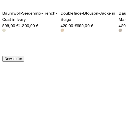
Baumwoll-Seidenmix-Trench-
Doubleface-Blouson-Jacke in
Baum
Coat in Ivory
Beige
Mant
599,00 €
1.200,00 €
420,00 €
699,00 €
420,
Newsletter