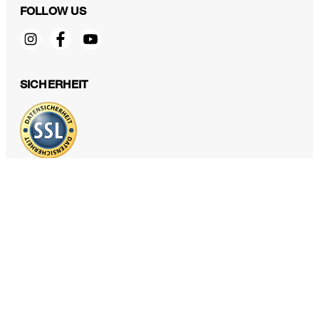
FOLLOW US
Baumwoll-Double-Weave-Kurzmantel in Beige
750,00 €
SICHERHEIT
380,00 €
inkl. MwSt
36
DATENSCHUTZ & IMPRESSUM
AGB und Informationen zum Widerrufsrecht
Datenschutz
Impressum
Cookie Einstellungen
Barrierefreiheitserklärung
Barrierefreiheitsfunktionen
Vertrag widerrufen
Land ändern
windsor. Deutschland