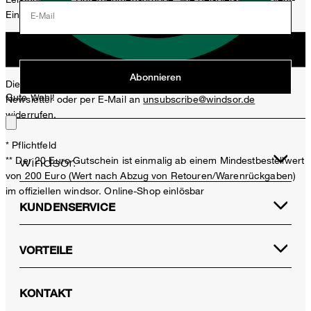
Einladungen, Aktionen, Produkt-Promotions zuzusenden.
E-Mail
Jetzt anmelden
Abonnieren
Diese Einwilligung kann ich jederzeit durch den Abmeldelink im
Gute Wahl!
Newsletter oder per E-Mail an
unsubscribe@windsor.de
widerrufen.
* Pflichtfeld
** Der 20 Euro Gutschein ist einmalig ab einem Mindestbestellwert
von 200 Euro (Wert nach Abzug von Retouren/Warenrückgaben)
im offiziellen windsor. Online-Shop einlösbar
KUNDENSERVICE
VORTEILE
KONTAKT