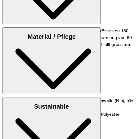
Das Model trägt die Grösse 36 bei einer Körpergrösse von 180
Material / Pflege
cm, einem Brustumfang von 83 cm, einem Taillenumfang von 60
cm und einem Hüftumfang von 90 cm. Der Artikel fällt gross aus.
Maßtabelle
: Soft Doubleweave Twill aus 95% Baumwolle (Bio), 5%
Oberstoff
Sustainable
Elasthan
: Fließende Qualität aus 67% Acetat, 33% Polyester
Futter