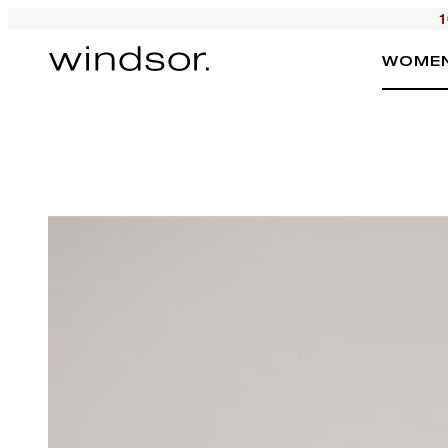
1
WOME