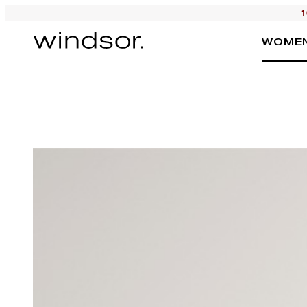
1
WOME