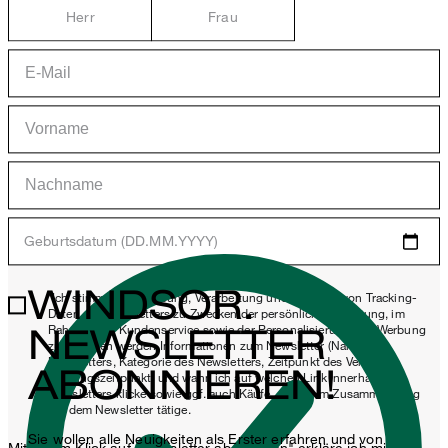
Herr
Frau
Geburtsdatum (DD.MM.YYYY)
WINDSOR.
*Ich stimme der Erhebung, Verarbeitung und Nutzung von Tracking-
Daten des Newsletters zu Zwecken der persönlichen Beratung, im
NEWSLETTER
Rahmen des Kundenservice sowie der Personalisierung von Werbung
zu. Erhoben werden Informationen zum Newsletter (Name des
Newsletters, Kategorie des Newsletters, Zeitpunkt des Versands,
ABONNIEREN!
Öffnungszeitpunkt) und wann ich auf welchen Link innerhalb des
Newsletters klicke sowie ggf. auch Käufe, die ich im Zusammenhang
mit dem Newsletter tätige.
Sie wollen alle Neuigkeiten als Erster erfahren und von
Mit einem Klick auf „Newsletter abonnieren" erkläre ich mich