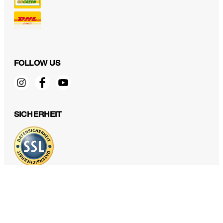
FOLLOW US
Baumwollstretch-Shift-Etui-Kleid in Midi-Länge in Hellblau
360,00 €
SICHERHEIT
220,00 €
inkl. MwSt
46
DATENSCHUTZ & IMPRESSUM
AGB und Informationen zum Widerrufsrecht
Datenschutz
Impressum
Cookie Einstellungen