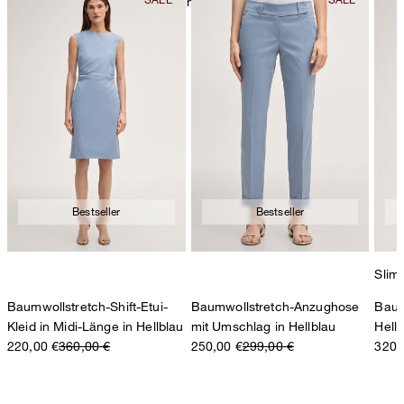
chemische Reinigung mit Perchlorethylen, schonend
Bestseller
Bestseller
Slim 
Baumwollstretch-Shift-Etui-
Baumwollstretch-Anzughose
Baum
Kleid in Midi-Länge in Hellblau
mit Umschlag in Hellblau
Hell
220,00 €
360,00 €
250,00 €
299,00 €
320,