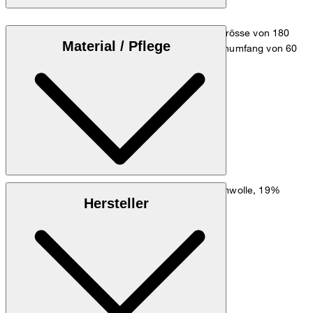
Das Model trägt die Grösse 36 bei einer Körpergrösse von 180
Material / Pflege
cm, einem Brustumfang von 83 cm, einem Taillenumfang von 60
cm und einem Hüftumfang von 90 cm.
Maßtabelle
: Stretchige Qualität aus 78% Baumwolle, 19%
Obermaterial
Hersteller
Polyamid, 3% Elasthan
100% Polyester
Futter: