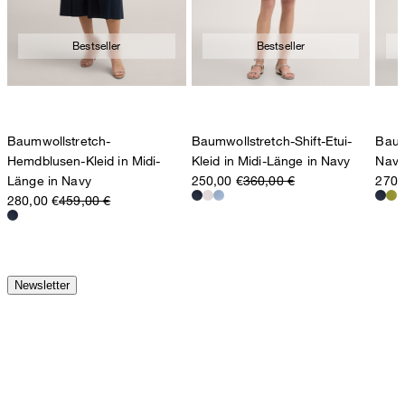
Bestseller
Bestseller
Baumwollstretch-
Baumwollstretch-Shift-Etui-
Baum
Hemdblusen-Kleid in Midi-
Kleid in Midi-Länge in Navy
Navy
Länge in Navy
250,00 €
360,00 €
270,
280,00 €
459,00 €
Newsletter