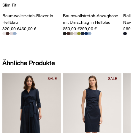
Slim Fit
Baumwollstretch-Blazer in
Baumwollstretch-Anzughose
Ball
Hellblau
mit Umschlag in Hellblau
Navy
320,00 €
460,00 €
250,00 €
299,00 €
299,
Ähnliche Produkte