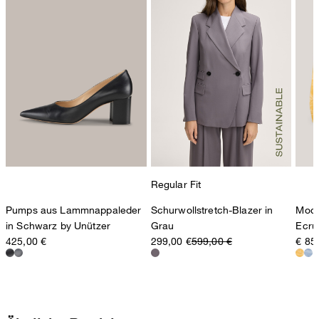
Regular Fit
Pumps aus Lammnappaleder
Schurwollstretch-Blazer in
Modal
in Schwarz by Unützer
Grau
Ecru
425,00 €
299,00 €
599,00 €
€ 85