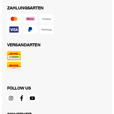
ZAHLUNGSARTEN
VERSANDARTEN
FOLLOW US
Crêpe-Eggshape-Kleid mit U-Boot Kragen in Grau
379,00 €