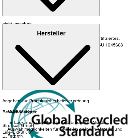
nicht waschen
Global Recycled Standard
Hersteller
Dieses Produkt enthält mindestens 50% GRS-zertifiziertes,
recyceltes Polyester. Certified by Control Union CU 1045668
nicht bleichen
Angaben zur Produktsicherheitsverordnung
Mix & Match
Bevollmächtigter
Ihr Look, individuell kombiniert. Entdecken Sie die
Strellson GmbH
Auswahlmöglichkeiten für Styles im gleichen Material und
Line-Eid-Str. 6
Farbton.