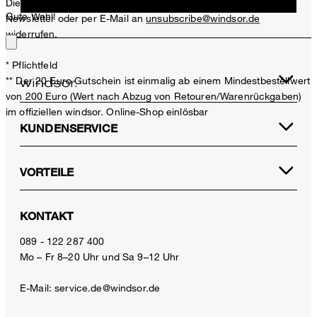
Diese Einwilligung kann ich jederzeit durch den Abmeldelink im
Gute Wahl!
Newsletter oder per E-Mail an
unsubscribe@windsor.de
widerrufen.
* Pflichtfeld
** Der 20 Euro Gutschein ist einmalig ab einem Mindestbestellwert
von 200 Euro (Wert nach Abzug von Retouren/Warenrückgaben)
im offiziellen windsor. Online-Shop einlösbar
KUNDENSERVICE
VORTEILE
KONTAKT
089 - 122 287 400
Mo – Fr 8–20 Uhr und Sa 9–12 Uhr
E-Mail:
service.de@windsor.de