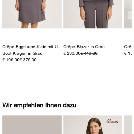
Crêpe-Eggshape-Kleid mit U-
Crêpe-Blazer in Grau
Crêp
Boot Kragen in Grau
€ 230.00
€ 449.00
€ 15
€ 199.00
€ 379.00
Wir empfehlen Ihnen dazu