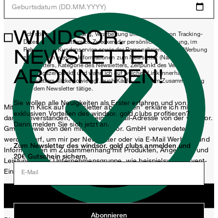
Geburtsdatum (DD.MM.YYYY)
WINDSOR.
*Ich stimme der Erhebung, Verarbeitung und Nutzung von Tracking-
Daten des Newsletters zu Zwecken der persönlichen Beratung, im
NEWSLETTER
Rahmen des Kundenservice sowie der Personalisierung von Werbung
zu. Erhoben werden Informationen zum Newsletter (Name des
Newsletters, Kategorie des Newsletters, Zeitpunkt des Versands,
ABONNIEREN!
Öffnungszeitpunkt) und wann ich auf welchen Link innerhalb des
Newsletters klicke sowie ggf. auch Käufe, die ich im Zusammenhang
mit dem Newsletter tätige.
Sie wollen alle Neuigkeiten als Erster erfahren und von
Mit einem Klick auf „Newsletter abonnieren" erkläre ich mich
exklusiven Vorteilen des windsor. gold clubs profitieren?
damit einverstanden, dass meine E-Mail-Adresse von der windsor.
Dann melden Sie sich jetzt an.
GmbH sowie von den mit der windsor. GmbH verwendeten
werden darf, um mir per Newsletter oder via E-Mail Werbung und
Zum Newsletter des windsor. gold clubs anmelden und
Informationen im Zusammenhang mit Produkten, Angeboten und
20€ Gutschein sichern.
Leistungen der Unternehmensgruppe, wie beispielsweise Event-
Einladungen, Aktionen, Produkt-Promotions zuzusenden.
E-Mail
Jetzt anmelden
Abonnieren