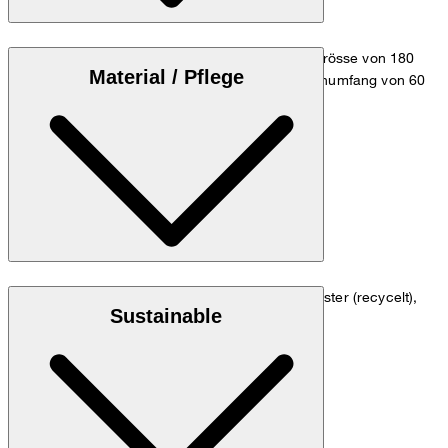
Das Model trägt die Grösse 36 bei einer Körpergrösse von 180
Material / Pflege
cm, einem Brustumfang von 83 cm, einem Taillenumfang von 60
cm und einem Hüftumfang von 90 cm.
Maßtabelle
Dopio Crêpe in Viskosemischung aus 64% Polyester (recycelt),
Sustainable
31% Viskose, 5% Elasthan