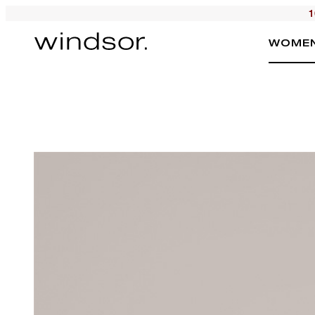
1
WOME