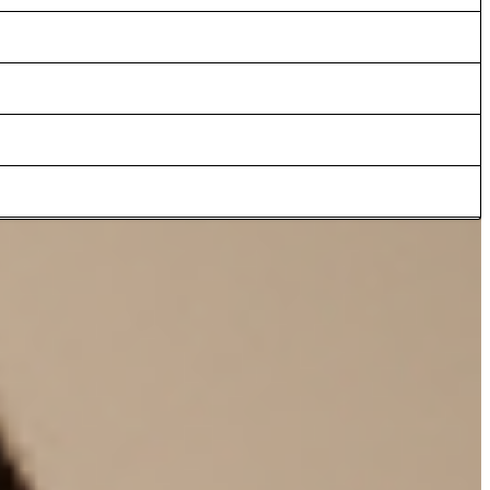
tiger Schlüsselloch-Ausschnitt mit akzentvollem Knopf ergänzt den