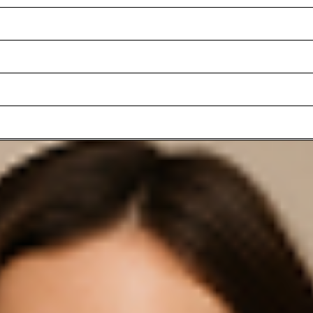
stern überzeugt das Eggshape-Kleid als stilvolles Piece. Ein rücksei
Item stimmig abrunden.