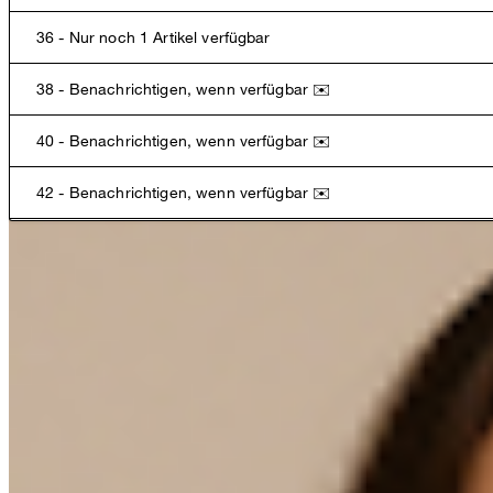
36 - Nur noch 1 Artikel verfügbar
38 - Benachrichtigen, wenn verfügbar ✉️
Das macht diesen Artikel besonders
40 - Benachrichtigen, wenn verfügbar ✉️
In leichter Crêpe-Qualität und im ärmellosen Design mit Schulterpol
Style, während formgebende Nähte und ein Bewegungsschlitz das 
42 - Benachrichtigen, wenn verfügbar ✉️
44 - Benachrichtigen, wenn verfügbar ✉️
46 - Benachrichtigen, wenn verfügbar ✉️