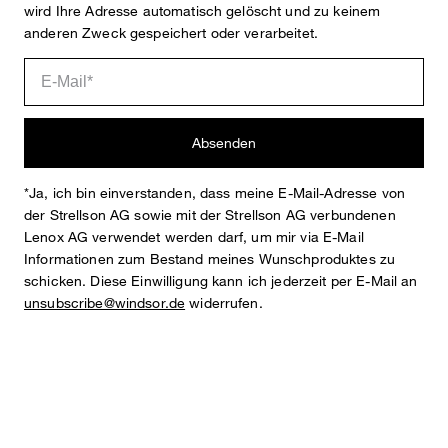
Anna
Fashion- & Lifestyle-Redaktion
wird Ihre Adresse automatisch gelöscht und zu keinem
anderen Zweck gespeichert oder verarbeitet.
Details
Absenden
*Ja, ich bin einverstanden, dass meine E-Mail-Adresse von
der Strellson AG sowie mit der Strellson AG verbundenen
Lenox AG verwendet werden darf, um mir via E-Mail
Informationen zum Bestand meines Wunschproduktes zu
STYLE: 52 DE520H 10014537
schicken. Diese Einwilligung kann ich jederzeit per E-Mail an
unsubscribe@windsor.de
widerrufen.
REGULAR FIT
Kleid im Eggshape
klassischer Rundhalsausschnitt
leicht überschnittene, gepolsterte Schultern
cleane Armausschnitte
formgebende Brustabnäher