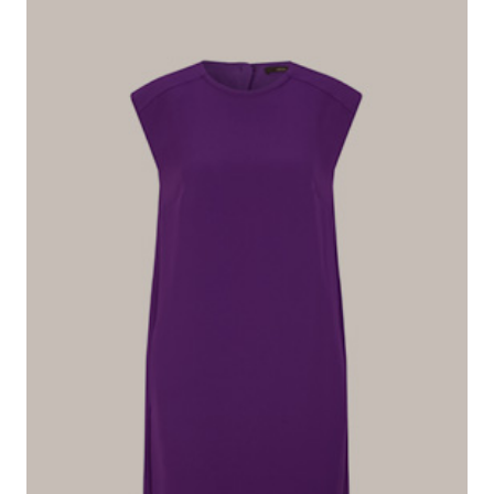
mit Schlüsselloch-Ausschnitt
449,00 €
229,00 €
inkl. MwSt
Dieser Artikel fällt normal aus.
Passformhinweis:
Größe auswählen
In den Warenkorb
Das macht diesen Artikel besonders
In leichter Crêpe-Qualität und im ärmellosen Design mit
Schulterpolstern überzeugt das Eggshape-Kleid als stilvolles
Piece. Ein rückseitiger Schlüsselloch-Ausschnitt mit akzentvollem
Knopf ergänzt den Style, während formgebende Nähte und ein
Bewegungsschlitz das Item stimmig abrunden.