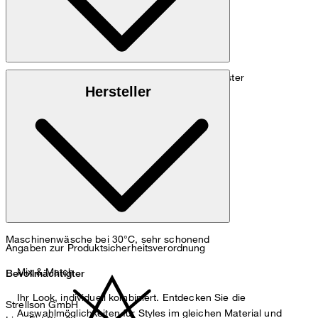
: Crêpe aus 77% Triacetat, 23% Polyester
Oberstoff
Hersteller
: 100% Polyester
Futter
Maschinenwäsche bei 30°C, sehr schonend
Angaben zur Produktsicherheitsverordnung
Mix & Match
Bevollmächtigter
Ihr Look, individuell kombiniert. Entdecken Sie die
Strellson GmbH
Auswahlmöglichkeiten für Styles im gleichen Material und