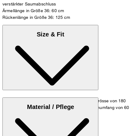
verstärkter Saumabschluss
Ärmellänge in Größe 36: 60 cm
Rückenlänge in Größe 36: 125 cm
Size & Fit
Das Model trägt die Grösse 36 bei einer Körpergrösse von 180
Material / Pflege
cm, einem Brustumfang von 83 cm, einem Taillenumfang von 60
cm und einem Hüftumfang von 90 cm.
Maßtabelle