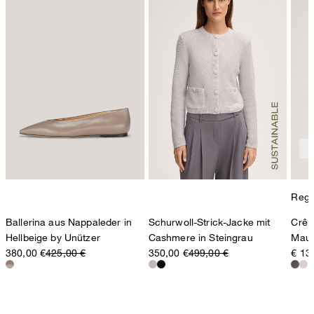
Regul
Ballerina aus Nappaleder in
Schurwoll-Strick-Jacke mit
Crêp
Hellbeige by Unützer
Cashmere in Steingrau
Mau
380,00 €
425,00 €
350,00 €
499,00 €
€ 13