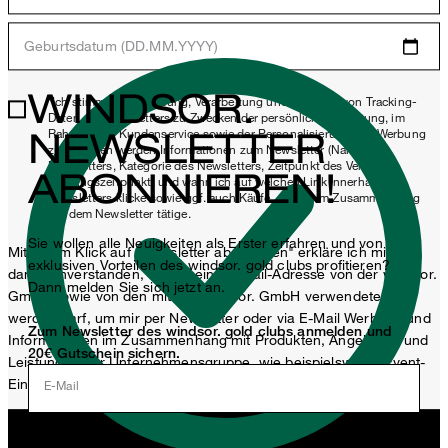
Geburtsdatum (DD.MM.YYYY)
WINDSOR.
*Ich stimme der Erhebung, Verarbeitung und Nutzung von Tracking-
Daten des Newsletters zu Zwecken der persönlichen Beratung, im
NEWSLETTER
Rahmen des Kundenservice sowie der Personalisierung von Werbung
zu. Erhoben werden Informationen zum Newsletter (Name des
Newsletters, Kategorie des Newsletters, Zeitpunkt des Versands,
ABONNIEREN!
Öffnungszeitpunkt) und wann ich auf welchen Link innerhalb des
Newsletters klicke sowie ggf. auch Käufe, die ich im Zusammenhang
mit dem Newsletter tätige.
Sie wollen alle Neuigkeiten als Erster erfahren und von
Mit einem Klick auf „Newsletter abonnieren" erkläre ich mich
exklusiven Vorteilen des windsor. gold clubs profitieren?
damit einverstanden, dass meine E-Mail-Adresse von der windsor.
Dann melden Sie sich jetzt an.
GmbH sowie von den mit der windsor. GmbH verwendeten
werden darf, um mir per Newsletter oder via E-Mail Werbung und
Zum Newsletter des windsor. gold clubs anmelden und
Informationen im Zusammenhang mit Produkten, Angeboten und
20€ Gutschein sichern.
Leistungen der Unternehmensgruppe, wie beispielsweise Event-
Einladungen, Aktionen, Produkt-Promotions zuzusenden.
E-Mail
Jetzt anmelden