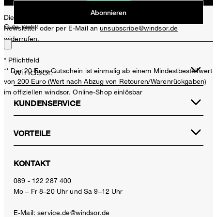
Abonnieren
Diese Einwilligung kann ich jederzeit durch den Abmeldelink im
Gute Wahl!
Newsletter oder per E-Mail an
unsubscribe@windsor.de
widerrufen.
* Pflichtfeld
** Der 20 Euro Gutschein ist einmalig ab einem Mindestbestellwert
von 200 Euro (Wert nach Abzug von Retouren/Warenrückgaben)
im offiziellen windsor. Online-Shop einlösbar
KUNDENSERVICE
VORTEILE
KONTAKT
089 - 122 287 400
Mo – Fr 8–20 Uhr und Sa 9–12 Uhr
E-Mail:
service.de@windsor.de