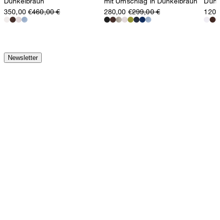
Dunkelbraun
mit Umschlag in Dunkelbraun
Dunk
350,00 €
460,00 €
280,00 €
299,00 €
120,
Newsletter