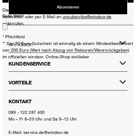
Abonnieren
Diese Einwilligung kann ich jederzeit durch den Abmeldelink im
Gute Wahl!
Newsletter oder per E-Mail an
unsubscribe@windsor.de
widerrufen.
* Pflichtfeld
** Der 20 Euro Gutschein ist einmalig ab einem Mindestbestellwert
von 200 Euro (Wert nach Abzug von Retouren/Warenrückgaben)
im offiziellen windsor. Online-Shop einlösbar
KUNDENSERVICE
VORTEILE
KONTAKT
089 - 122 287 400
Mo – Fr 8–20 Uhr und Sa 9–12 Uhr
Ballerina aus Nappaleder in Braun by Unützer
E-Mail:
service.de@windsor.de