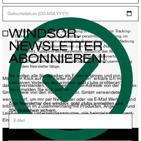
Geburtsdatum (DD.MM.YYYY)
WINDSOR.
*Ich stimme der Erhebung, Verarbeitung und Nutzung von Tracking-
Daten des Newsletters zu Zwecken der persönlichen Beratung, im
NEWSLETTER
Rahmen des Kundenservice sowie der Personalisierung von Werbung
zu. Erhoben werden Informationen zum Newsletter (Name des
Newsletters, Kategorie des Newsletters, Zeitpunkt des Versands,
ABONNIEREN!
Öffnungszeitpunkt) und wann ich auf welchen Link innerhalb des
Newsletters klicke sowie ggf. auch Käufe, die ich im Zusammenhang
mit dem Newsletter tätige.
Sie wollen alle Neuigkeiten als Erster erfahren und von
Mit einem Klick auf „Newsletter abonnieren" erkläre ich mich
exklusiven Vorteilen des windsor. gold clubs profitieren?
damit einverstanden, dass meine E-Mail-Adresse von der windsor.
Dann melden Sie sich jetzt an.
GmbH sowie von den mit der windsor. GmbH verwendeten
werden darf, um mir per Newsletter oder via E-Mail Werbung und
Zum Newsletter des windsor. gold clubs anmelden und
Informationen im Zusammenhang mit Produkten, Angeboten und
20€ Gutschein sichern.
Leistungen der Unternehmensgruppe, wie beispielsweise Event-
Einladungen, Aktionen, Produkt-Promotions zuzusenden.
E-Mail
Jetzt anmelden