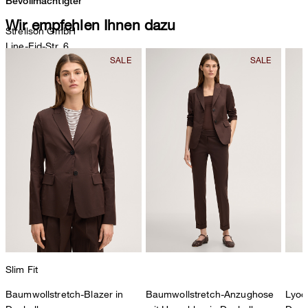
Bevollmächtigter
Wir empfehlen Ihnen dazu
Strellson GmbH
Line-Eid-Str. 6
78467 Konstanz
Deutschland
contact@strellson.com
Produzent
Strellson AG
Sonnenwiesenstrasse 21
8280 Kreuzlingen
Schweiz
Slim Fit
Baumwollstretch-Blazer in
Baumwollstretch-Anzughose
Lyoce