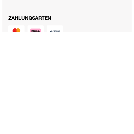
570,00 €
399,00 €
inkl. MwSt
ZAHLUNGSARTEN
Größe auswählen
VERSANDARTEN
FOLLOW US