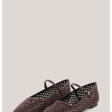
Hosensilhouetten erweisen sich die Ballerinas im perforierten
Design aus reinem Lammnappaleder. Moderne Akzente wie die
eckige Zehenpartie und der Riemenverschluss verleihen dem
Mary-Jane-Stil den raffinierten Twist. Für angenehmen
Tragekomfort sorgt die Innenverarbeitung aus Leder, abgerundet
durch einen flachen Absatz.