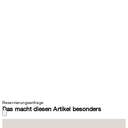
Reservierungsanfrage
Das macht diesen Artikel besonders
Elegant und feminin zu Röcken, Kleidern und den neuen