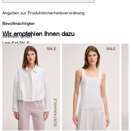
Angaben zur Produktsicherheitsverordnung
Bevollmächtigter
Wir empfehlen Ihnen dazu
Strellson GmbH
Line-Eid-Str. 6
78467 Konstanz
Deutschland
contact@strellson.com
Produzent
Strellson AG
Sonnenwiesenstrasse 21
8280 Kreuzlingen
Schweiz