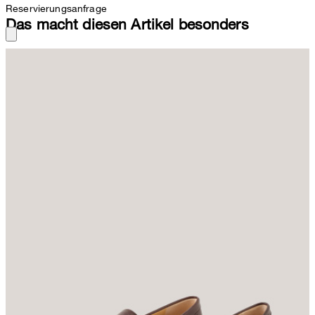
Reservierungsanfrage
Das macht diesen Artikel besonders
Als perfekte Stilbegleiter für formelle Anlässe, Business und
smarte Freizeitlooks beeindrucken die Loafer aus weichem
Lammnappaleder. Das minimalistische Design erhält durch
Ziernähte und den klassischen Frontriegel charakteristische
Akzente. Puren Tragekomfort bietet die Innenverarbeitung aus
reinem Leder. Der flache Absatz rundet das Slipper-Modell stilvoll
ab.