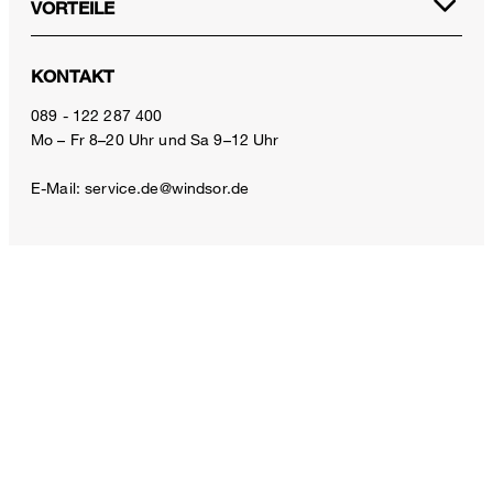
VORTEILE
KONTAKT
Loafer aus Nappaleder in Braun by Unützer
089 - 122 287 400
595,00 €
Mo – Fr 8–20 Uhr und Sa 9–12 Uhr
350,00 €
inkl. MwSt
E-Mail:
service.de@windsor.de
Größe auswählen
ZAHLUNGSARTEN
VERSANDARTEN