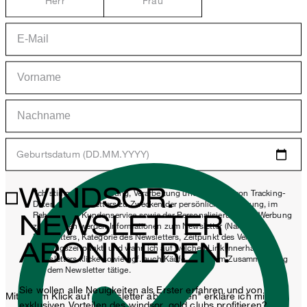
Herr
Frau
Geburtsdatum (DD.MM.YYYY)
WINDSOR.
*Ich stimme der Erhebung, Verarbeitung und Nutzung von Tracking-
Daten des Newsletters zu Zwecken der persönlichen Beratung, im
NEWSLETTER
Rahmen des Kundenservice sowie der Personalisierung von Werbung
zu. Erhoben werden Informationen zum Newsletter (Name des
Newsletters, Kategorie des Newsletters, Zeitpunkt des Versands,
ABONNIEREN!
Öffnungszeitpunkt) und wann ich auf welchen Link innerhalb des
Newsletters klicke sowie ggf. auch Käufe, die ich im Zusammenhang
mit dem Newsletter tätige.
Sie wollen alle Neuigkeiten als Erster erfahren und von
Mit einem Klick auf „Newsletter abonnieren" erkläre ich mich
exklusiven Vorteilen des windsor. gold clubs profitieren?