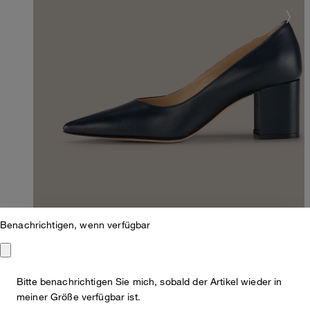
Benachrichtigen, wenn verfügbar
Pumps aus Lammnappaleder in Navy by
Bitte benachrichtigen Sie mich, sobald der Artikel wieder in
meiner Größe verfügbar ist.
Unützer