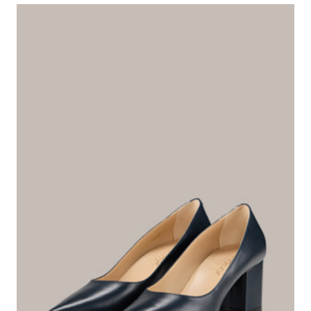
mit lederbeschichtetem Blockabsatz
425,00 €
inkl. MwSt
Farbe:
navy
Dieser Artikel fällt normal aus.
Passformhinweis:
Größe auswählen
In den Warenkorb
Das macht diesen Artikel besonders