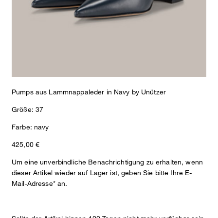
Glattes Lammnappa, die reine Innenverarbeitung aus Leder und
der moderne Blockabsatz in komfortabler Höhe zeichnen das
elegante Flair der Pumps aus, raffiniert ergänzt durch die spitze
Zehenkappe. Als Match zum Look passen die neuen Accessoires,
Gürtel & Bags der Kollektion.
Pumps aus Lammnappaleder in Navy by Unützer
Größe: 37
Farbe: navy
425,00 €
Um eine unverbindliche Benachrichtigung zu erhalten, wenn
dieser Artikel wieder auf Lager ist, geben Sie bitte Ihre E-
Mail-Adresse* an.