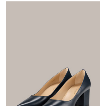
mit lederbeschichtetem Blockabsatz
425,00 €
inkl. MwSt
Farbe:
navy
Dieser Artikel fällt normal aus.
Passformhinweis:
Größe auswählen
In den Warenkorb
Das macht diesen Artikel besonders