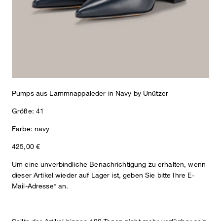
Glattes Lammnappa, die reine Innenverarbeitung aus Leder und
der moderne Blockabsatz in komfortabler Höhe zeichnen das
elegante Flair der Pumps aus, raffiniert ergänzt durch die spitze
Zehenkappe. Als Match zum Look passen die neuen Accessoires,
Gürtel & Bags der Kollektion.
Pumps aus Lammnappaleder in Navy by Unützer
Größe: 41
Farbe: navy
425,00 €
Um eine unverbindliche Benachrichtigung zu erhalten, wenn
dieser Artikel wieder auf Lager ist, geben Sie bitte Ihre E-
Mail-Adresse* an.