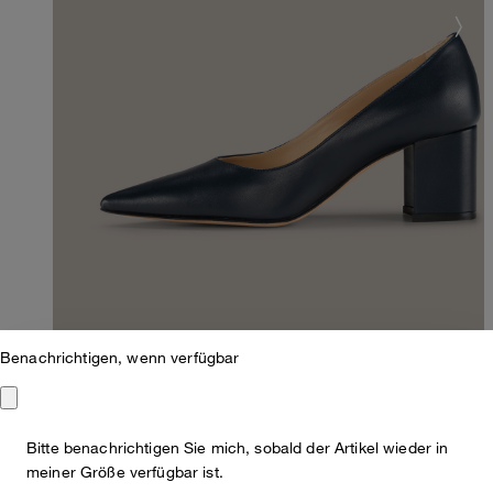
Benachrichtigen, wenn verfügbar
Pumps aus Lammnappaleder in Navy by
Bitte benachrichtigen Sie mich, sobald der Artikel wieder in
meiner Größe verfügbar ist.
Unützer