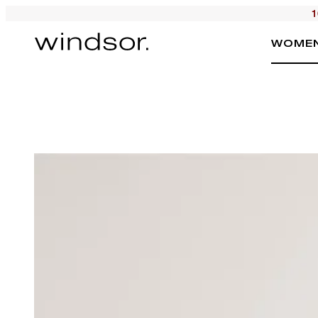
1
WOME