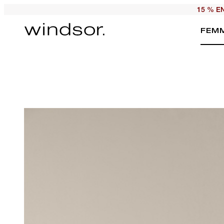
15 % E
FEM