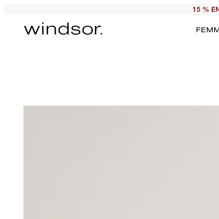
15 % E
FEM