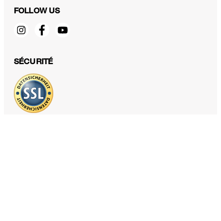
FOLLOW US
Cravate en coton et soie à motifs bleu marine
130,00 €
SÉCURITÉ
65,00 €
TTC
PROTECTION DES DONNÉES & MENTIONS LÉGALES
CGV
Protection des données
Mentions légales
Déclaration des cookies
Fonctions d'accessibilité
Révoquer le contrat
Voir un autre pays
windsor. Europe