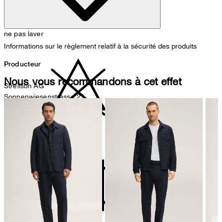
ne pas laver
Informations sur le règlement relatif à la sécurité des produits
Producteur
Nous vous recommandons à cet effet
Strellson AG
Sonnenwiesenstrasse 21
8280 Kreuzlingen
Suisse
ne pas décolorer
Représentant autorisé
Strellson GmbH
Line-Eid-Str. 6
78467 Konstanz
Germany