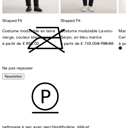
contact@strellson.com
pas de séchage au séchoir
Shaped Fit
Shaped Fit
Costume modulable en laine
Costume modulable Lavoro-
Mant
vierge, couleur bleu marine
Serpo, en bleu marine
Cent
à partir de € 898.00
à partir de € 749.00
€ 798.00
à par
Ne pas repasser
Newsletter
nettoyage à sec avec perchloréthylène, délicat