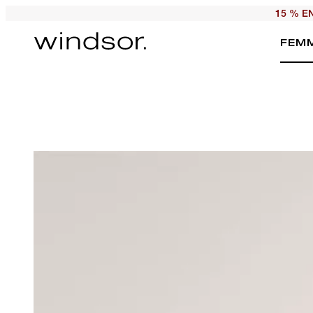
15 % E
FEM