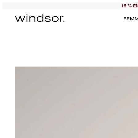
15 % E
FEM