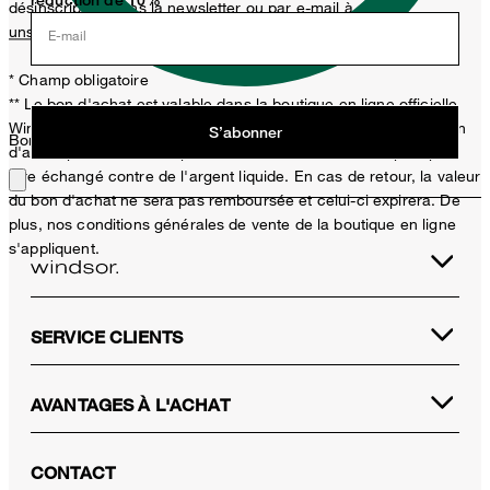
désinscription dans la newsletter ou par e-mail à
unsubscribe@windsor.de
retirer.
E-mail
* Champ obligatoire
** Le bon d'achat est valable dans la boutique en ligne officielle
Windsor et uniquement pour les articles non soldés. Un seul bon
S’abonner
Bon choix !
d'achat peut être utilisé par achat. Ce bon d'achat ne peut pas
être échangé contre de l'argent liquide. En cas de retour, la valeur
du bon d'achat ne sera pas remboursée et celui-ci expirera. De
plus, nos conditions générales de vente de la boutique en ligne
s'appliquent.
SERVICE CLIENTS
AVANTAGES À L'ACHAT
CONTACT