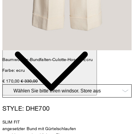
Anna
Fashion- & Lifestyle-Redaktion
Details
Baumwollmix-Bundfalten-Culotte-Hose in Ecru
Farbe: ecru
€ 170,00
€ 330,00
STYLE: DHE700
SLIM FIT
angesetzter Bund mit Gürtelschlaufen