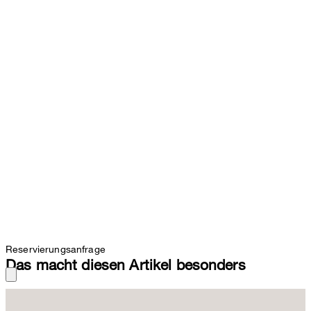
Reservierungsanfrage
Das macht diesen Artikel besonders
Die Culotte überzeugt im Design mit Bundund Bügelfalten als