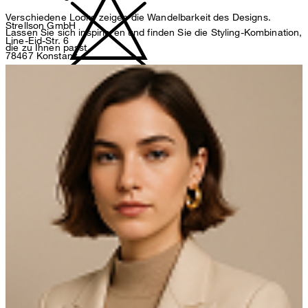
Verschiedene Looks zeigen die Wandelbarkeit des Designs.
Strellson GmbH
Lassen Sie sich inspirieren und finden Sie die Styling-Kombination,
Line-Eid-Str. 6
die zu Ihnen passt.
78467 Konstanz
Deutschland
nicht bleichen
contact@strellson.com
Produzent
Strellson AG
Sonnenwiesenstrasse 21
8280 Kreuzlingen
Schweiz
nicht Trommeltrocknen