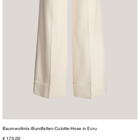
Baumwollmix-Bundfalten-Culotte-Hose in Ecru
€ 170,00