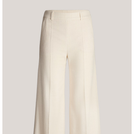
stilvolle Ergänzung des Looks. Für die moderne Note sorgen die
schmale Passform und der angesetzte Bund mit seitlichem Zipper.
Leistentaschen runden das Design akzentuiert ab. Für Komfort
sorgt die Qualität aus Baumwollmischung.