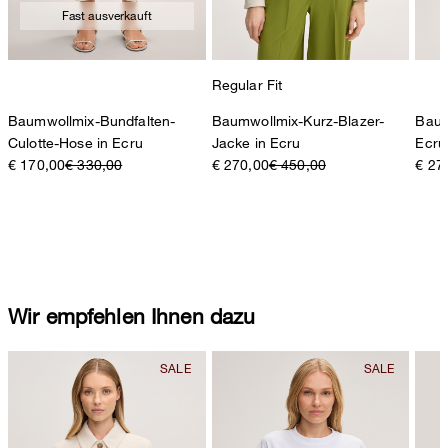
Fast ausverkauft
Regular Fit
Baumwollmix-Bundfalten-
Baumwollmix-Kurz-Blazer-
Baum
Culotte-Hose in Ecru
Jacke in Ecru
Ecru
€ 170,00
€ 330,00
€ 270,00
€ 450,00
€ 27
Baumwollmix-Bundfalten-Culotte-Hose in Ecru
Wir empfehlen Ihnen dazu
€ 330,00
€ 170,00
inkl. MwSt
Größe auswählen