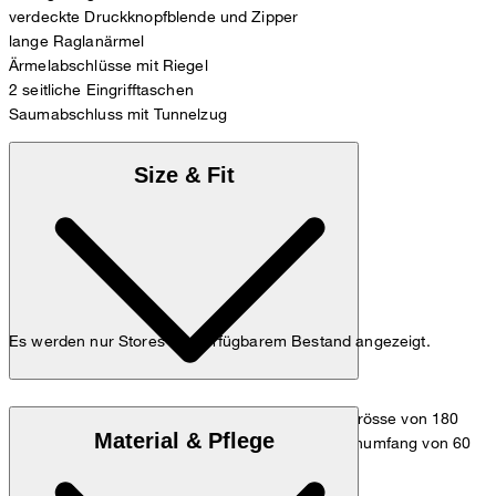
verdeckte Druckknopfblende und Zipper
lange Raglanärmel
Ärmelabschlüsse mit Riegel
2 seitliche Eingrifftaschen
Saumabschluss mit Tunnelzug
Size & Fit
Es werden nur Stores mit verfügbarem Bestand angezeigt.
Das Model trägt die Grösse 36 bei einer Körpergrösse von 180
Material & Pflege
cm, einem Brustumfang von 83 cm, einem Taillenumfang von 60
cm und einem Hüftumfang von 90 cm.