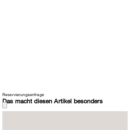
Reservierungsanfrage
Das macht diesen Artikel besonders
Stilvoll über dem fließenden Kleid oder entspannt zur schmalen
Jeans und dem fein gestrickten Pullover – Der Blouson überzeugt
in klassischer Crêpe-Doubleweave-Qualität aus purer Baumwolle