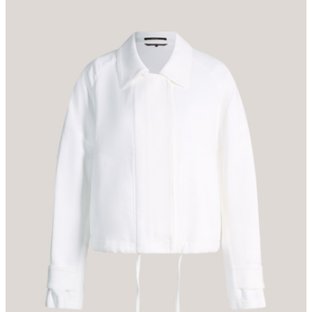
als moderne Ergänzung des Outfits. Raffinesse strahlen das
verdeckte Duo aus Druckknopfleiste und Zipper sowie der mittels
Tunnelzugs justierbare Saumabschluss aus. Raglanärmel und
seitliche Eingrifftaschen vollenden das Design stimmig.