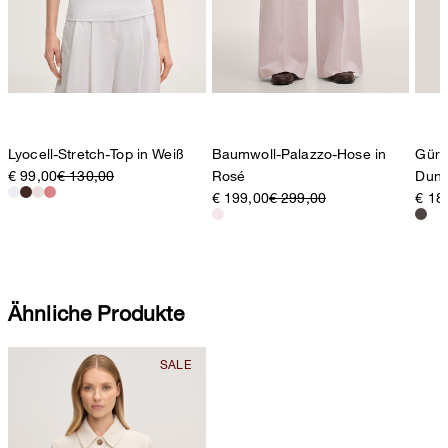
Lyocell-Stretch-Top in Weiß
Baumwoll-Palazzo-Hose in
Gürt
€ 99,00
€ 130,00
Rosé
Dunk
€ 199,00
€ 299,00
€ 18
Ähnliche Produkte