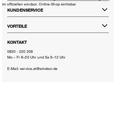
im offiziellen windsor. Online-Shop einlösbar
KUNDENSERVICE
VORTEILE
KONTAKT
Crêpe-Double-Weave-Blouson-Jacke in Weiß
0820 - 220 208
€ 599,00
Mo – Fr 8–20 Uhr und Sa 9–12 Uhr
€ 299,00
inkl. MwSt
E-Mail:
service.at@windsor.de
Größe auswählen
ZAHLUNGSARTEN