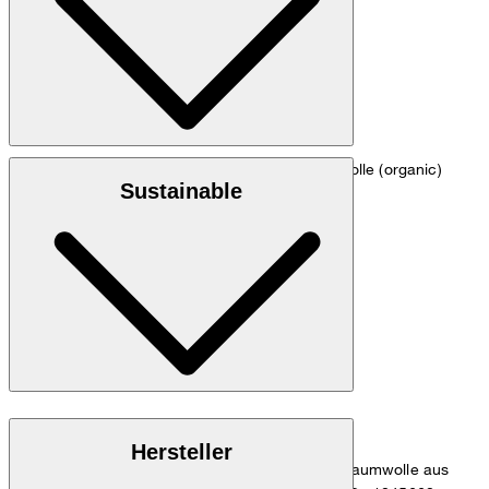
Maßtabelle
Crêpe-Doubleweave-Qualität aus 100% Baumwolle (organic)
Sustainable
nicht waschen
Organic Content Standard - 100
Hersteller
Dieses Produkt enthält 100% OCS-zertifizierte Baumwolle aus