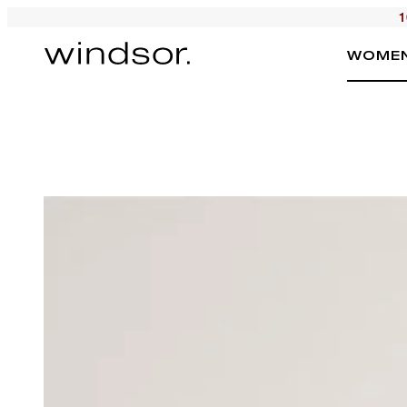
1
WOME