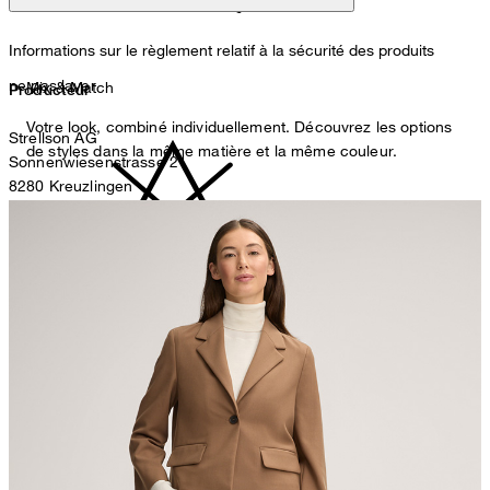
Informations sur le règlement relatif à la sécurité des produits
ne pas laver
Mix & Match
Producteur
Votre look, combiné individuellement. Découvrez les options
Strellson AG
de styles dans la même matière et la même couleur.
Sonnenwiesenstrasse 21
8280 Kreuzlingen
Suisse
Représentant autorisé
ne pas décolorer
Strellson GmbH
Line-Eid-Str. 6
78467 Konstanz
Germany
contact@strellson.com