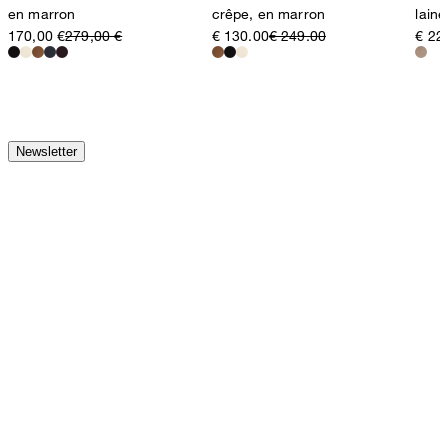
en marron
crêpe, en marron
laine
170,00 €
279,00 €
€ 130.00
€ 249.00
€ 22
Newsletter