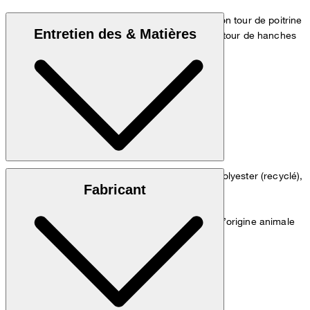
Le modèle porte la taille 36 et mesure 1,80 m, son tour de poitrine
Entretien des & Matières
est de 83 cm, son tour de taille de 60 cm et son tour de hanches
de 90 cm.
Tableau des mesures
Tissu crêpe stretch, 64 % polyester (recyclé),
Matière extérieure :
Fabricant
31 % viscose et 5 % élasthanne
: 67 % acétate et 33 % polyester
Doublure
: contient des éléments non textiles d’origine animale
Remarque