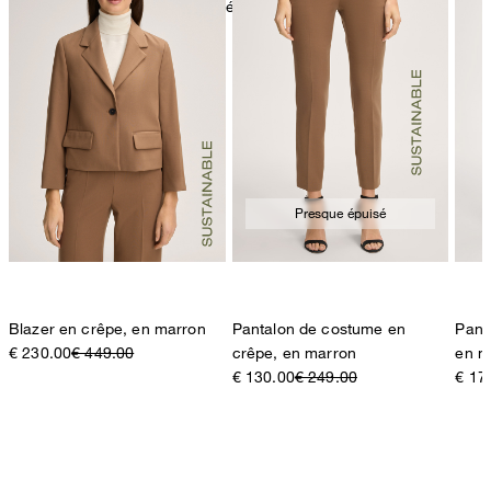
nettoyage à sec avec perchloréthylène, délicat
Presque épuisé
Blazer en crêpe, en marron
Pantalon de costume en
Pant
€ 230.00
€ 449.00
crêpe, en marron
en m
€ 130.00
€ 249.00
€ 17