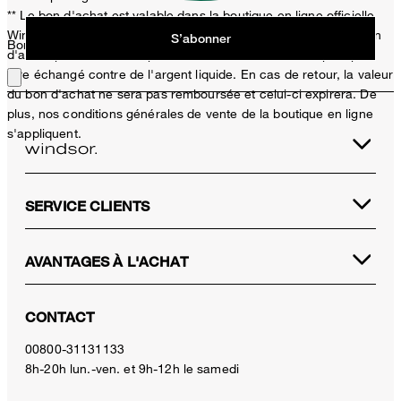
** Le bon d'achat est valable dans la boutique en ligne officielle
Windsor et uniquement pour les articles non soldés. Un seul bon
S’abonner
Bon choix !
d'achat peut être utilisé par achat. Ce bon d'achat ne peut pas
être échangé contre de l'argent liquide. En cas de retour, la valeur
du bon d'achat ne sera pas remboursée et celui-ci expirera. De
plus, nos conditions générales de vente de la boutique en ligne
s'appliquent.
SERVICE CLIENTS
AVANTAGES À L'ACHAT
CONTACT
00800-31131133
8h-20h lun.-ven. et 9h-12h le samedi