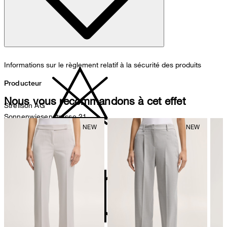
lavage à la main
Informations sur le règlement relatif à la sécurité des produits
Producteur
Nous vous recommandons à cet effet
Strellson AG
Sonnenwiesenstrasse 21
8280 Kreuzlingen
Suisse
ne pas décolorer
Représentant autorisé
Strellson GmbH
Line-Eid-Str. 6
78467 Konstanz