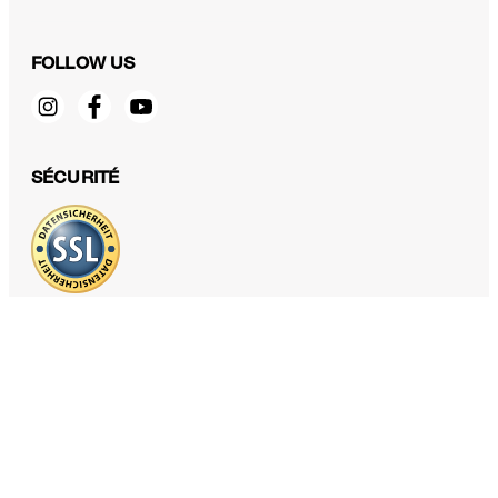
FOLLOW US
Foulard en coton rouge foncé et écru
SÉCURITÉ
120,00 €
TTC
PROTECTION DES DONNÉES & MENTIONS LÉGALES
CGV
Protection des données
Mentions légales
Déclaration des cookies
Fonctions d'accessibilité
Révoquer le contrat
Voir un autre pays
windsor. Europe