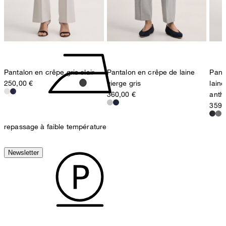
Germany
pas de séchage au séchoir
contact@strellson.com
Pantalon en crêpe gris clair
Pantalon en crêpe de laine
Pant
250,00 €
vierge gris
laine
360,00 €
anth
359,
repassage à faible température
Newsletter