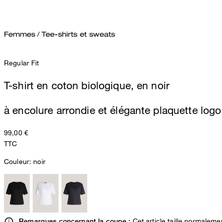
Femmes
/
Tee-shirts et sweats
Regular Fit
T-shirt en coton biologique, en noir
à encolure arrondie et élégante plaquette logo
99,00 €
TTC
Couleur:
noir
Cet article taille normaleme
Remarques concernant la coupe :