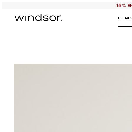
15 % E
FEM