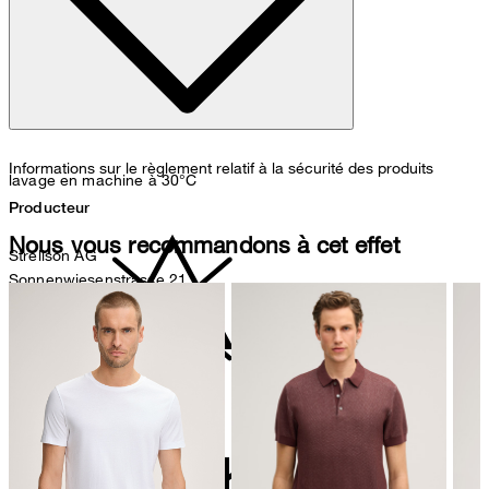
Informations sur le règlement relatif à la sécurité des produits
lavage en machine à 30°C
Producteur
Nous vous recommandons à cet effet
Strellson AG
Sonnenwiesenstrasse 21
8280 Kreuzlingen
Suisse
Représentant autorisé
ne pas décolorer
Strellson GmbH
Line-Eid-Str. 6