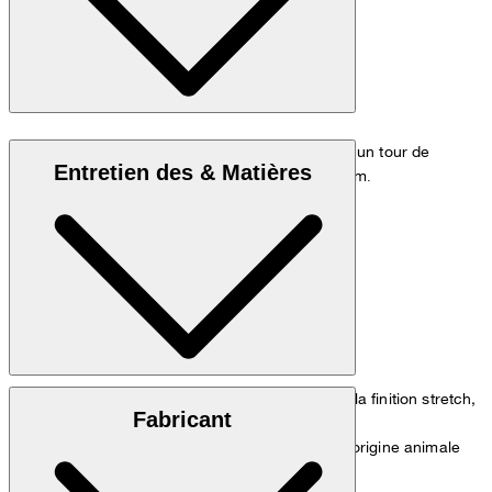
Le modèle porte la taille 48, il mesure 178 cm, a un tour de
Entretien des & Matières
poitrine de 98 cm et un tour de hanches de 98 cm
.
Tableau des mesures
gabardine de coton luxueuse à la finition stretch,
Tissu extérieur :
Fabricant
98 % coton et 2 % élasthanne
Contient des éléments non textiles d’origine animale
Attention :