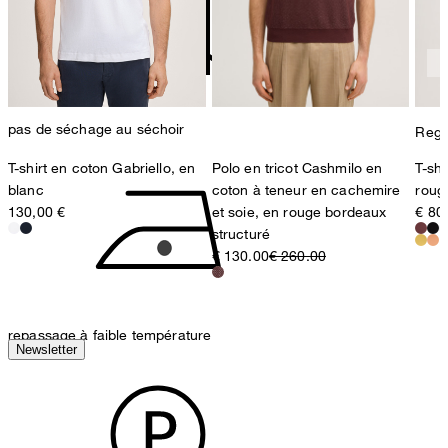
78467 Konstanz
Germany
contact@strellson.com
pas de séchage au séchoir
Regul
T-shirt en coton Gabriello, en
Polo en tricot Cashmilo en
T-shi
blanc
coton à teneur en cachemire
roug
130,00 €
et soie, en rouge bordeaux
€ 80
structuré
€ 130.00
€ 260.00
repassage à faible température
Newsletter