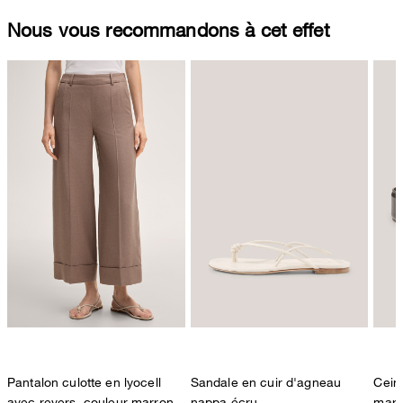
Nous vous recommandons à cet effet
Pantalon culotte en lyocell
Sandale en cuir d'agneau
Cein
avec revers, couleur marron
nappa écru
marr