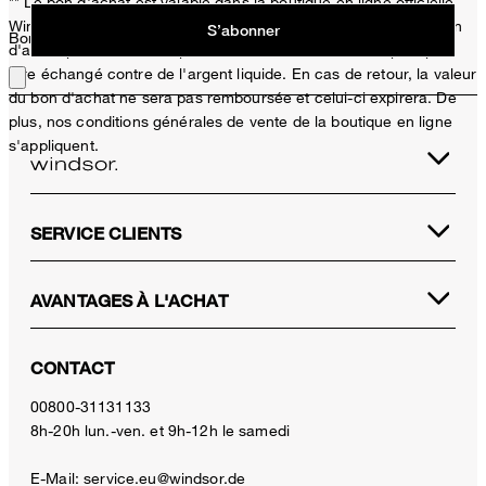
** Le bon d'achat est valable dans la boutique en ligne officielle
Windsor et uniquement pour les articles non soldés. Un seul bon
S’abonner
Bon choix !
d'achat peut être utilisé par achat. Ce bon d'achat ne peut pas
être échangé contre de l'argent liquide. En cas de retour, la valeur
du bon d'achat ne sera pas remboursée et celui-ci expirera. De
plus, nos conditions générales de vente de la boutique en ligne
s'appliquent.
SERVICE CLIENTS
AVANTAGES À L'ACHAT
CONTACT
00800-31131133
8h-20h lun.-ven. et 9h-12h le samedi
E-Mail:
service.eu@windsor.de