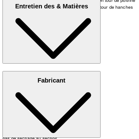
Le modèle porte la taille 36 et mesure 1,80 m, son tour de poitrine
Entretien des & Matières
est de 83 cm, son tour de taille de 60 cm et son tour de hanches
de 90 cm.
Tableau des mesures
Mélange de soie : 70 % de soie, 30 % de coton
Fabricant
pas de séchage au séchoir