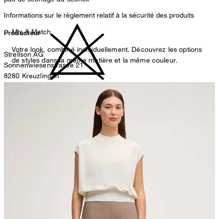
Informations sur le règlement relatif à la sécurité des produits
Mix & Match
Producteur
Votre look, combiné individuellement. Découvrez les options
Strellson AG
de styles dans la même matière et la même couleur.
Sonnenwiesenstrasse 21
8280 Kreuzlingen
Suisse
ne pas décolorer
Représentant autorisé
Strellson GmbH
Line-Eid-Str. 6
78467 Konstanz
Germany
contact@strellson.com
repassage à température moyenne