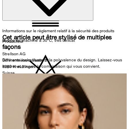
Informations sur le règlement relatif à la sécurité des produits
Cet article peut être stylisé de multiples
lavage en machine à 30°C, très délicat
Producteur
façons
Strellson AG
Différents looks illustrent la polyvalence du design. Laissez-vous
Sonnenwiesenstrasse 21
inspirer et trouvez la combinaison qui vous convient.
8280 Kreuzlingen
Suisse
Représentant autorisé
ne pas décolorer
Strellson GmbH
Line-Eid-Str. 6
78467 Konstanz
Germany