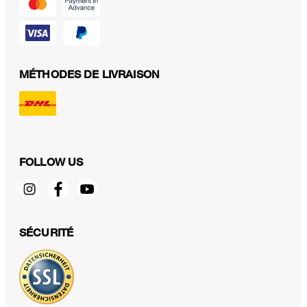
MÉTHODES DE LIVRAISON
FOLLOW US
Pantalon « Marlene » en mélange de laine vierge et de cachemire,
couleur taupe
SÉCURITÉ
399,00 €
TTC
Sélectionner la taille