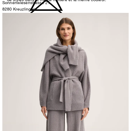
Sonnenwiesenstrasse 21
8280 Kreuzlingen
Suisse
ne pas décolorer
Représentant autorisé
Strellson GmbH
Line-Eid-Str. 6
78467 Konstanz
Germany
contact@strellson.com
pas de séchage au séchoir