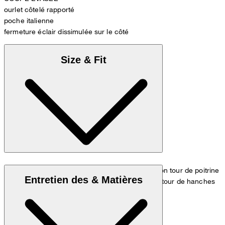
ourlet côtelé rapporté
poche italienne
fermeture éclair dissimulée sur le côté
Size & Fit
Le modèle porte la taille 36 et mesure 1,80 m, son tour de poitrine
Entretien des & Matières
est de 83 cm, son tour de taille de 60 cm et son tour de hanches
de 90 cm.
Tableau des mesures