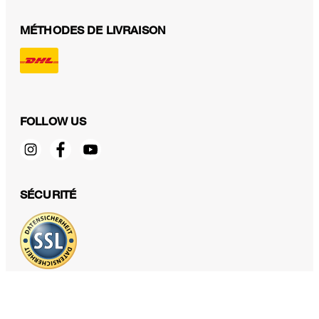
MÉTHODES DE LIVRAISON
FOLLOW US
Pantalon palazzo en twill de viscose et soie, bleu foncé
SÉCURITÉ
399,00 €
TTC
Sélectionner la taille
PROTECTION DES DONNÉES & MENTIONS LÉGALES
CGV
Protection des données
Mentions légales