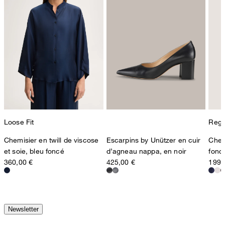
Loose Fit
Regul
Chemisier en twill de viscose
Escarpins by Unützer en cuir
Chem
et soie, bleu foncé
d’agneau nappa, en noir
fonc
360,00 €
425,00 €
199,
Newsletter