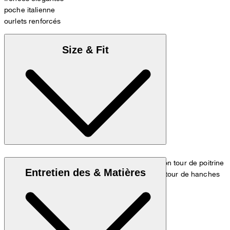
poche italienne
ourlets renforcés
Size & Fit
Le modèle porte la taille 36 et mesure 1,80 m, son tour de poitrine
Entretien des & Matières
est de 83 cm, son tour de taille de 60 cm et son tour de hanches
de 90 cm.
Tableau des mesures