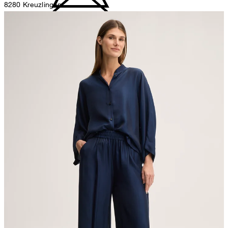
8280 Kreuzlingen
Suisse
ne pas décolorer
Représentant autorisé
Strellson GmbH
Line-Eid-Str. 6
78467 Konstanz
Germany
contact@strellson.com
pas de séchage au séchoir