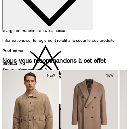
lavage en machine à 40°C, délicat
Informations sur le règlement relatif à la sécurité des produits
Producteur
Nous vous recommandons à cet effet
Strellson AG
Sonnenwiesenstrasse 21
8280 Kreuzlingen
Suisse
ne pas décolorer
Représentant autorisé
Strellson GmbH
Line-Eid-Str. 6
78467 Konstanz