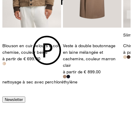
Germany
contact@strellson.com
pas de séchage au séchoir
Slim 
Blouson en cuir velours à col
Veste à double boutonnage
Chin
chemise, couleur beige
en laine mélangée et
à par
à partir de € 699.00
cachemire, couleur marron
clair
à partir de € 899.00
nettoyage à sec avec perchloréthylène
Newsletter