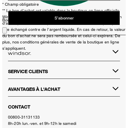
* Champ obligatoire
** Le bon d'achat est valable dans la boutique en ligne officielle
Windsor et uniquement pour les articles non soldés. Un seul bon
S’abonner
Bon choix !
d'achat peut être utilisé par achat. Ce bon d'achat ne peut pas
être échangé contre de l'argent liquide. En cas de retour, la valeur
du bon d'achat ne sera pas remboursée et celui-ci expirera. De
plus, nos conditions générales de vente de la boutique en ligne
s'appliquent.
SERVICE CLIENTS
AVANTAGES À L'ACHAT
CONTACT
00800-31131133
8h-20h lun.-ven. et 9h-12h le samedi