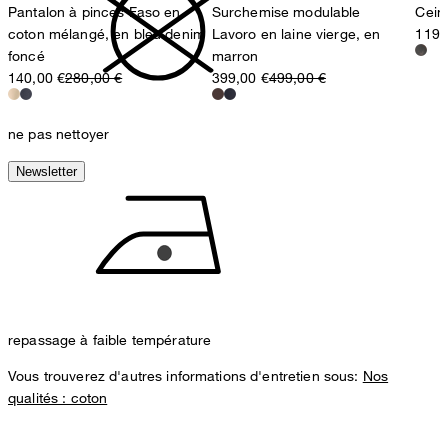
Pantalon à pinces Faso en
Surchemise modulable
Cein
coton mélangé, en bleu denim
Lavoro en laine vierge, en
119,
foncé
marron
140,00 €
280,00 €
399,00 €
499,00 €
ne pas nettoyer
Newsletter
repassage à faible température
Vous trouverez d'autres informations d'entretien sous:
Nos
qualités : coton