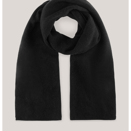
Line-Eid-Str. 6
78467 Konstanz
Germany
contact@strellson.com
pas de séchage au séchoir
repassage à faible température