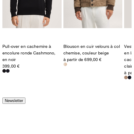
Pull-over en cachemire à
Blouson en cuir velours à col
Vest
encolure ronde Cashmono,
chemise, couleur beige
en l
en noir
à partir de 699,00 €
cach
399,00 €
clair
à par
Newsletter