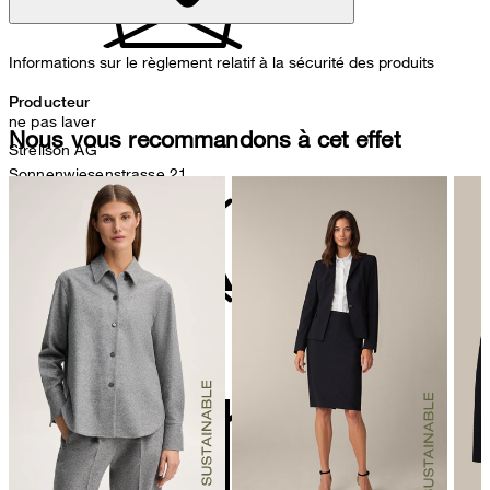
Informations sur le règlement relatif à la sécurité des produits
Producteur
ne pas laver
Nous vous recommandons à cet effet
Strellson AG
Sonnenwiesenstrasse 21
8280 Kreuzlingen
Suisse
Représentant autorisé
Strellson GmbH
ne pas décolorer
Line-Eid-Str. 6
78467 Konstanz
Germany
contact@strellson.com