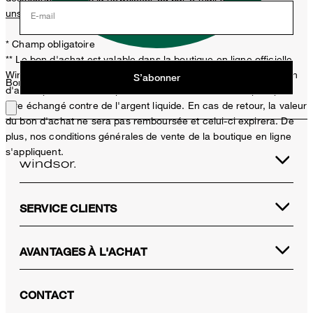
unsubscribe@windsor.de
retirer.
E-mail
* Champ obligatoire
** Le bon d'achat est valable dans la boutique en ligne officielle
Windsor et uniquement pour les articles non soldés. Un seul bon
S’abonner
Bon choix !
d'achat peut être utilisé par achat. Ce bon d'achat ne peut pas
être échangé contre de l'argent liquide. En cas de retour, la valeur
du bon d'achat ne sera pas remboursée et celui-ci expirera. De
plus, nos conditions générales de vente de la boutique en ligne
s'appliquent.
SERVICE CLIENTS
AVANTAGES À L'ACHAT
CONTACT