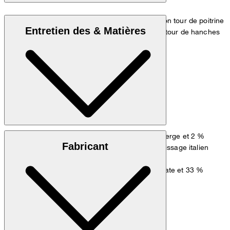
Le modèle porte la taille 36 et mesure 1,80 m, son tour de poitrine
Entretien des & Matières
est de 83 cm, son tour de taille de 60 cm et son tour de hanches
de 90 cm.
Tableau des mesures
: qualité stretch 98 % laine vierge et 2 %
Matière extérieure
Fabricant
élasthanne, tissu confectionné dans l’atelier de tissage italien
REDA
: mélange fluide, 67 % acétate et 33 %
Doublure principale
polyester