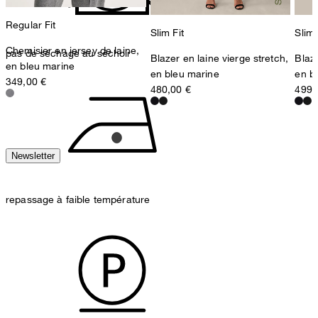
Regular Fit
Slim Fit
Slim 
Chemisier en jersey de laine,
pas de séchage au séchoir
Blazer en laine vierge stretch,
Blaze
en bleu marine
en bleu marine
en b
349,00 €
480,00 €
499,
Newsletter
repassage à faible température