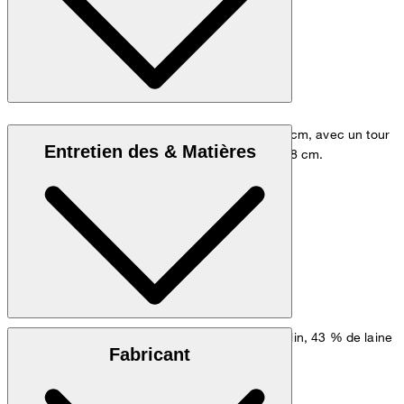
Le mannequin porte une taille 48, il mesure 178 cm, avec un tour
Entretien des & Matières
de poitrine de 98 cm et un tour de hanches de 98 cm.
Tableau des mesures
Mélange de lin et de laine composé de 56 % de lin, 43 % de laine
Fabricant
vierge et 1 % d'élasthanne