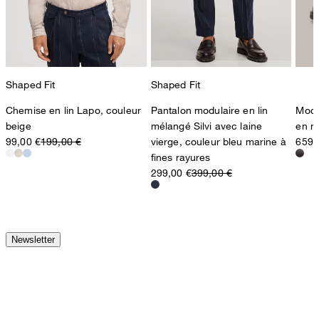
Shaped Fit
Shaped Fit
Chemise en lin Lapo, couleur
Pantalon modulaire en lin
Moca
beige
mélangé Silvi avec laine
en m
99,00 €
199,00 €
vierge, couleur bleu marine à
659,
fines rayures
299,00 €
399,00 €
Newsletter