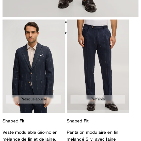
nettoyage à sec avec perchloréthylène, délicat
Vous trouverez d'autres informations d'entretien sous:
Nos
qualités : le lin
Presque épuisé
Préférés
Shaped Fit
Shaped Fit
Veste modulable Giorno en
Pantalon modulaire en lin
mélange de lin et de laine,
mélangé Silvi avec laine