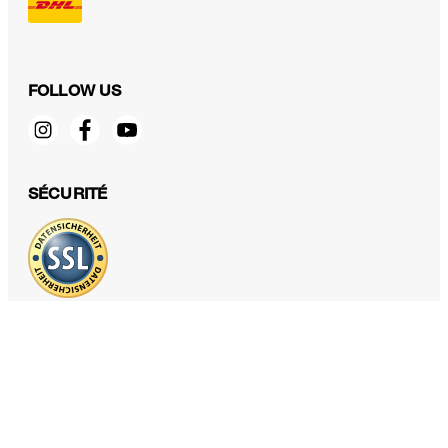
FOLLOW US
Veste modulable Giorno en mélange de lin et de laine, bleu marine à
fines rayures
SÉCURITÉ
699,00 €
550,00 €
TTC
Sélectionner la taille
PROTECTION DES DONNÉES & MENTIONS LÉGALES
CGV
Protection des données
Mentions légales
Déclaration des cookies
Fonctions d'accessibilité
Révoquer le contrat