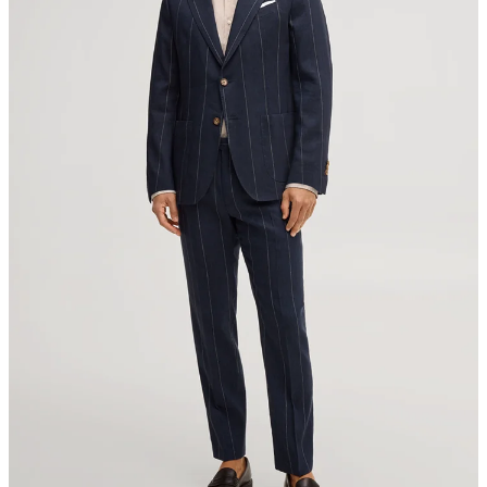
78467 Konstanz
Germany
contact@strellson.com
pas de séchage au séchoir
repassage à faible température