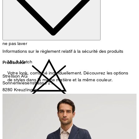
ne pas laver
Informations sur le règlement relatif à la sécurité des produits
Mix & Match
Producteur
Votre look, combiné individuellement. Découvrez les options
Strellson AG
de styles dans la même matière et la même couleur.
Sonnenwiesenstrasse 21
8280 Kreuzlingen
Suisse
ne pas décolorer
Représentant autorisé
Strellson GmbH
Line-Eid-Str. 6