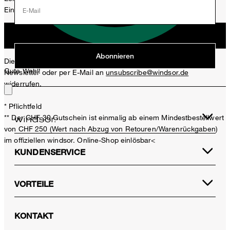
Einladungen, Aktionen, Produkt-Promotions zuzusenden.
E-Mail
Jetzt anmelden
Abonnieren
Diese Einwilligung kann ich jederzeit durch den Abmeldelink im
Gute Wahl!
Newsletter oder per E-Mail an
unsubscribe@windsor.de
widerrufen.
* Pflichtfeld
** Der CHF 30 Gutschein ist einmalig ab einem Mindestbestellwert
von CHF 250 (Wert nach Abzug von Retouren/Warenrückgaben)
im offiziellen windsor. Online-Shop einlösbar<
KUNDENSERVICE
VORTEILE
KONTAKT