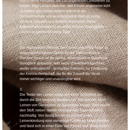
Durch seine Fähigkeit, die Luft ungehindert zirkulieren zu
lassen, trägt Leinen dazu bei, den Körper angenehm kühl
zu halten, was insbesondere während der
Sommermonate von unschätzbarem Wert ist. Luftig,
kühlend, bequem und einfach angenehm: Diese
Eigenschaft ermöglicht ein erfrischendes Tragegefühl –
Leinen ist perfekt für heiße Tage.
2.
Die ökologische Effizienz der Leinen macht die Faser zu
einer nachhaltigeren Option für die Textilproduktion.
Darüber hinaus ist die dünne, atmungsaktive Naturfaser
biologisch abbaubar, was seine Umweltverträglichkeit
weiter unterstreicht – großartige Faktoren zur Förderung
der Kreislaufwirtschaft, die für die Zukunft der Mode
immer wichtiger und unabdingbar wird.
3.
Die Textur der Leinen zeugt von einer Schönheit, die
durch die Zeit hindurch Bestand hat. Wer möchte, kann
Leinen von Generation zu Generation tragen. Dies macht
den Stoff, neben seinen ökologischen Eigenschaften,
nachhaltig. Von lässig bis hin zu formell bietet
Leinenkleidung eine vielseitige Palette an Möglichkeiten
und lässt sich in einer Fülle von Farben und Stilen finden.