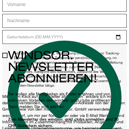
Geburtsdatum (DD.MM.YYYY)
WINDSOR.
*Ich stimme der Erhebung, Verarbeitung und Nutzung von Tracking-
Daten des Newsletters zu Zwecken der persönlichen Beratung, im
NEWSLETTER
Rahmen des Kundenservice sowie der Personalisierung von Werbung
zu. Erhoben werden Informationen zum Newsletter (Name des
Newsletters, Kategorie des Newsletters, Zeitpunkt des Versands,
ABONNIEREN!
Öffnungszeitpunkt) und wann ich auf welchen Link innerhalb des
Newsletters klicke sowie ggf. auch Käufe, die ich im Zusammenhang
mit dem Newsletter tätige.
Sie wollen alle Neuigkeiten als Erster erfahren und von
Mit einem Klick auf „Newsletter abonnieren" erkläre ich mich
exklusiven Vorteilen des windsor. gold clubs profitieren?
damit einverstanden, dass meine E-Mail-Adresse von der windsor.
Dann melden Sie sich jetzt an.
GmbH sowie von den mit der windsor. GmbH verwendeten
werden darf, um mir per Newsletter oder via E-Mail Werbung und
Zum Newsletter des windsor. gold clubs anmelden und 30
Informationen im Zusammenhang mit Produkten, Angeboten und
CHF Gutschein sichern.
Leistungen der Unternehmensgruppe, wie beispielsweise Event-