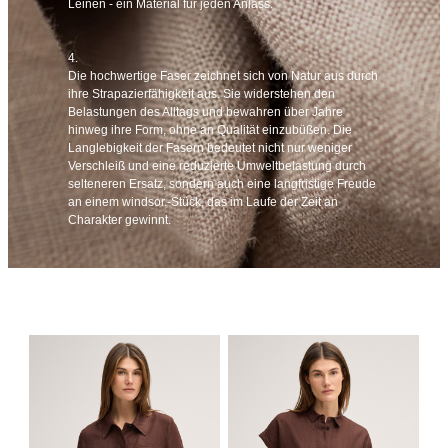
Leinen - ein Material für jeden Anlass.
4.
Die hochwertige Faser zeichnet sich von Natur aus durch
ihre Strapazierfähigkeit aus. Sie widerstehen den
Belastungen des Alltags und bewahren über Jahre
hinweg ihre Form, ohne an Qualität einzubüßen. Die
Langlebigkeit der Fasern bedeutet nicht nur weniger
Verschleiß und eine reduzierte Umweltbelastung durch
selteneren Ersatz, sondern auch eine langfristige Freude
an einem windsor.-Stück, das im Laufe der Zeit an
Charakter gewinnt.