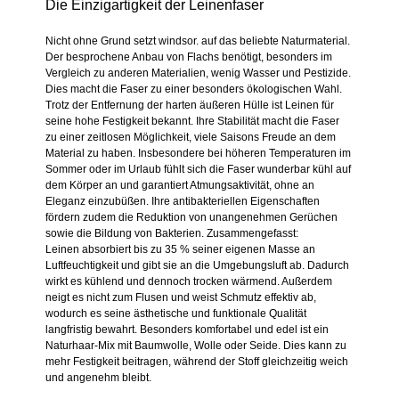
Die Einzigartigkeit der Leinenfaser
Nicht ohne Grund setzt windsor. auf das beliebte Naturmaterial.
Der besprochene Anbau von Flachs benötigt, besonders im
Vergleich zu anderen Materialien, wenig Wasser und Pestizide.
Dies macht die Faser zu einer besonders ökologischen Wahl.
Trotz der Entfernung der harten äußeren Hülle ist Leinen für
seine hohe Festigkeit bekannt. Ihre Stabilität macht die Faser
zu einer zeitlosen Möglichkeit, viele Saisons Freude an dem
Material zu haben. Insbesondere bei höheren Temperaturen im
Sommer oder im Urlaub fühlt sich die Faser wunderbar kühl auf
dem Körper an und garantiert Atmungsaktivität, ohne an
Eleganz einzubüßen. Ihre antibakteriellen Eigenschaften
fördern zudem die Reduktion von unangenehmen Gerüchen
sowie die Bildung von Bakterien. Zusammengefasst:
Leinen absorbiert bis zu 35 % seiner eigenen Masse an
Luftfeuchtigkeit und gibt sie an die Umgebungsluft ab. Dadurch
wirkt es kühlend und dennoch trocken wärmend. Außerdem
neigt es nicht zum Flusen und weist Schmutz effektiv ab,
wodurch es seine ästhetische und funktionale Qualität
langfristig bewahrt. Besonders komfortabel und edel ist ein
Naturhaar-Mix mit Baumwolle, Wolle oder Seide. Dies kann zu
mehr Festigkeit beitragen, während der Stoff gleichzeitig weich
und angenehm bleibt.