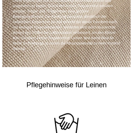
Diese Eigenschaft macht das Material besonders flexibel und
angenehm zu tragen. Durch den hohen Tragekomfort erhalten
windsor.-Träger und -Trägerinnen eine größere
Bewegungsfreiheit. Die Kleidung passt sich allmählich der
natürlichen Körperform an und erreicht die ideale Passform nach
nur wenigen Trage-Momenten. Weiterhin wird durch das leichte
Weiten des Stoffes die Luftzirkulation verbessert, um den Körper
kühl zu halten. Hoher Tragekomfort: Leinen sind damit ideal für
heiße Sommertage, in denen die Atmungsaktivität zu mehr Komfort
beiträgt.
Pflegehinweise für Leinen