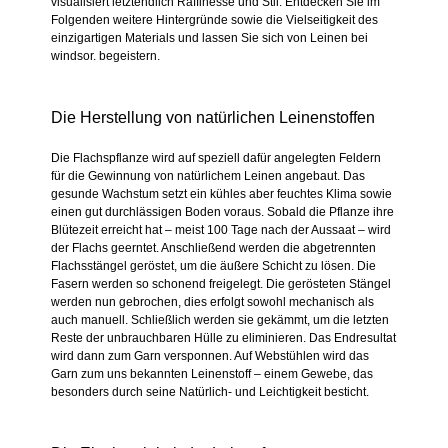
visualisiert letztendlich Raffinesse und Stil. Entdecken Sie im
Folgenden weitere Hintergründe sowie die Vielseitigkeit des
einzigartigen Materials und lassen Sie sich von Leinen bei
windsor. begeistern.
Die Herstellung von natürlichen Leinenstoffen
Die Flachspflanze wird auf speziell dafür angelegten Feldern
für die Gewinnung von natürlichem Leinen angebaut. Das
gesunde Wachstum setzt ein kühles aber feuchtes Klima sowie
einen gut durchlässigen Boden voraus. Sobald die Pflanze ihre
Blütezeit erreicht hat – meist 100 Tage nach der Aussaat – wird
der Flachs geerntet. Anschließend werden die abgetrennten
Flachsstängel geröstet, um die äußere Schicht zu lösen. Die
Fasern werden so schonend freigelegt. Die gerösteten Stängel
werden nun gebrochen, dies erfolgt sowohl mechanisch als
auch manuell. Schließlich werden sie gekämmt, um die letzten
Reste der unbrauchbaren Hülle zu eliminieren. Das Endresultat
wird dann zum Garn versponnen. Auf Webstühlen wird das
Garn zum uns bekannten Leinenstoff – einem Gewebe, das
besonders durch seine Natürlich- und Leichtigkeit besticht.