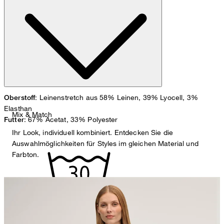
cm und einem Hüftumfang von 90 cm.
Maßtabelle
: Leinenstretch aus 58% Leinen, 39% Lyocell, 3%
Oberstoff
Elasthan
Mix & Match
: 67% Acetat, 33% Polyester
Futter
Ihr Look, individuell kombiniert. Entdecken Sie die
Auswahlmöglichkeiten für Styles im gleichen Material und
Farbton.
Maschinenwäsche bei 30°C, sehr schonend