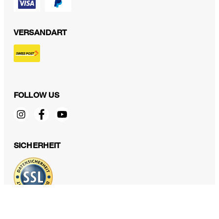
VERSANDART
FOLLOW US
Leinenstretch-Rock in A-Linie in Hellblau
CHF 329.00
CHF 180.00
SICHERHEIT
inkl. MwSt
Grösse auswählen