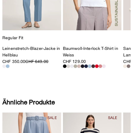
Regular Fit
Leinenstretch-Blazer-Jacke in
Baumwoll-Interlock T-Shirt in
Sand
Hellblau
Weiss
Lamm
CHF 350.00
CHF 649.00
CHF 129.00
CHF 
Ähnliche Produkte