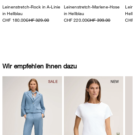
Leinenstretch-Rock in A-Linie
Leinenstretch-Marlene-Hose
Lein
in Hellblau
in Hellblau
Hell
CHF 180.00
CHF 329.00
CHF 220.00
CHF 399.00
CHF 
Wir empfehlen Ihnen dazu