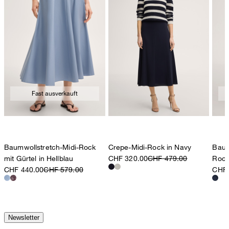
Fast ausverkauft
Baumwollstretch-Midi-Rock
Crepe-Midi-Rock in Navy
Baumw
mit Gürtel in Hellblau
CHF 320.00
CHF 479.00
Rock
CHF 440.00
CHF 579.00
CHF 
Newsletter