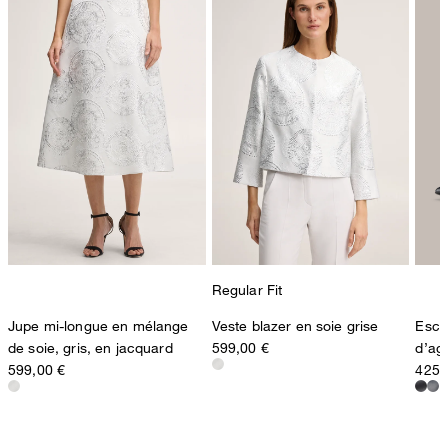
Regular Fit
Jupe mi-longue en mélange
Veste blazer en soie grise
Esca
de soie, gris, en jacquard
599,00 €
d’ag
599,00 €
425,