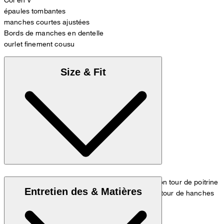
épaules tombantes
manches courtes ajustées
Bords de manches en dentelle
ourlet finement cousu
Size & Fit
Le modèle porte la taille 36 et mesure 1,80 m, son tour de poitrine
Entretien des & Matières
est de 83 cm, son tour de taille de 60 cm et son tour de hanches
de 90 cm.
Tableau des mesures