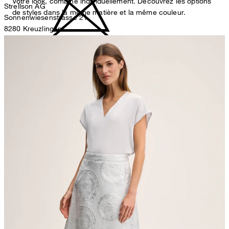
Votre look, combiné individuellement. Découvrez les options
Strellson AG
de styles dans la même matière et la même couleur.
Sonnenwiesenstrasse 21
8280 Kreuzlingen
Suisse
ne pas décolorer
Représentant autorisé
Strellson GmbH
Line-Eid-Str. 6
78467 Konstanz
Germany
contact@strellson.com
sécher sur une corde à linge