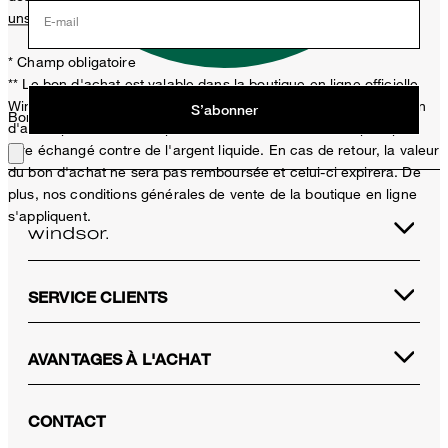
unsubscribe@windsor.de
retirer.
E-mail
* Champ obligatoire
** Le bon d'achat est valable dans la boutique en ligne officielle
Windsor et uniquement pour les articles non soldés. Un seul bon
S’abonner
Bon choix !
d'achat peut être utilisé par achat. Ce bon d'achat ne peut pas
être échangé contre de l'argent liquide. En cas de retour, la valeur
du bon d'achat ne sera pas remboursée et celui-ci expirera. De
plus, nos conditions générales de vente de la boutique en ligne
s'appliquent.
SERVICE CLIENTS
AVANTAGES À L'ACHAT
CONTACT