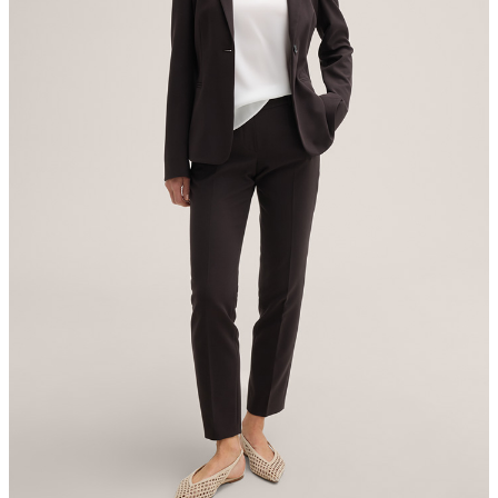
Germany
contact@strellson.com
pas de séchage au séchoir
repassage à faible température