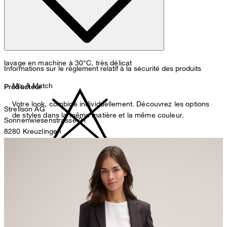
lavage en machine à 30°C, très délicat
Informations sur le règlement relatif à la sécurité des produits
Mix & Match
Producteur
Votre look, combiné individuellement. Découvrez les options
Strellson AG
de styles dans la même matière et la même couleur.
Sonnenwiesenstrasse 21
8280 Kreuzlingen
Suisse
ne pas décolorer
Représentant autorisé
Strellson GmbH
Line-Eid-Str. 6
78467 Konstanz