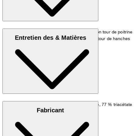
Le modèle porte la taille 36 et mesure 1,80 m, son tour de poitrine
Entretien des & Matières
est de 83 cm, son tour de taille de 60 cm et son tour de hanches
de 90 cm.
Tableau des mesures
Crêpe de qualité fluide à la finition intérieure lisse, 77 % triacétate
Fabricant
et 23 % polyester