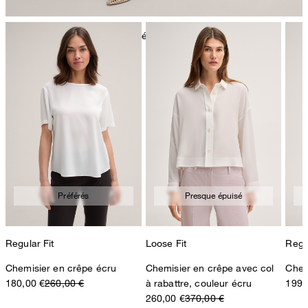
nettoyage à sec avec perchloréthylène, délicat
Préférés
Presque épuisé
Regular Fit
Loose Fit
Regul
Chemisier en crêpe écru
Chemisier en crêpe avec col
Chem
180,00 €
260,00 €
à rabattre, couleur écru
199,
260,00 €
370,00 €