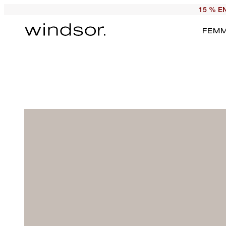
15 % E
FEM