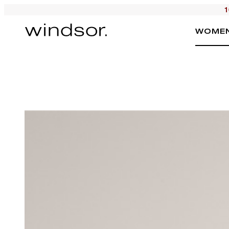
1
WOME