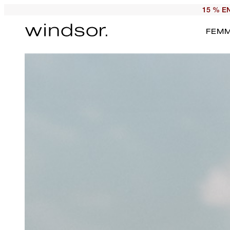
15 % E
FEM