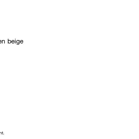
en beige
nt.