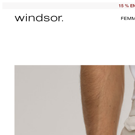
15 % E
FEM