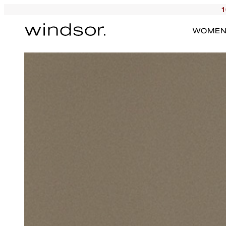
1
WOME