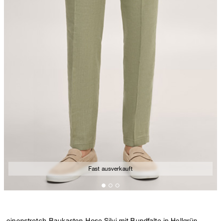
Fast ausverkauft
Leinenstretch-Baukasten-Hose Silvi mit Bundfalte in Hellgrün