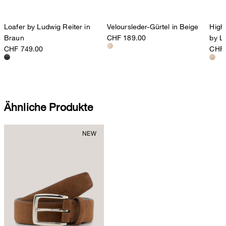
Loafer by Ludwig Reiter in
Veloursleder-Gürtel in Beige
High
Braun
CHF 189.00
by L
CHF 749.00
CHF 
Ähnliche Produkte