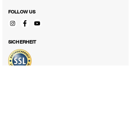
FOLLOW US
Ledergürtel in Braun
CHF 159.00
SICHERHEIT
inkl. MwSt
95
DATENSCHUTZ & IMPRESSUM
AGB und Informationen zum Widerrufsrecht
Datenschutz
Impressum
Cookie Einstellungen
Barrierefreiheitserklärung
Barrierefreiheitsfunktionen
Land ändern
windsor. Schweiz