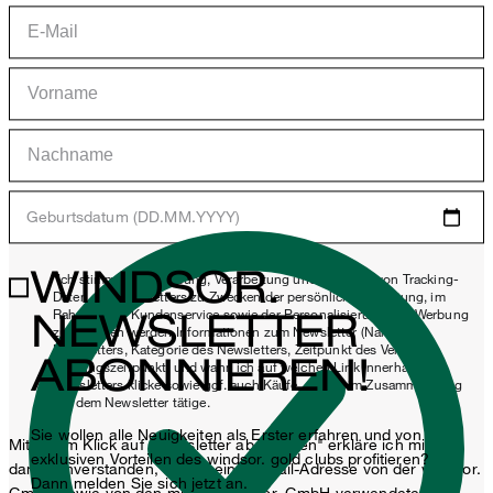
Geburtsdatum (DD.MM.YYYY)
WINDSOR.
*Ich stimme der Erhebung, Verarbeitung und Nutzung von Tracking-
Daten des Newsletters zu Zwecken der persönlichen Beratung, im
NEWSLETTER
Rahmen des Kundenservice sowie der Personalisierung von Werbung
zu. Erhoben werden Informationen zum Newsletter (Name des
Newsletters, Kategorie des Newsletters, Zeitpunkt des Versands,
ABONNIEREN!
Öffnungszeitpunkt) und wann ich auf welchen Link innerhalb des
Newsletters klicke sowie ggf. auch Käufe, die ich im Zusammenhang
mit dem Newsletter tätige.
Sie wollen alle Neuigkeiten als Erster erfahren und von
Mit einem Klick auf „Newsletter abonnieren" erkläre ich mich
exklusiven Vorteilen des windsor. gold clubs profitieren?
damit einverstanden, dass meine E-Mail-Adresse von der windsor.
Dann melden Sie sich jetzt an.
GmbH sowie von den mit der windsor. GmbH verwendeten