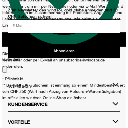
werden darf, um mir per Newsletter oder via E-Mail Werbung und
Zum Newsletter des windsor. gold clubs anmelden und 30
Informationen im Zusammenhang mit Produkten, Angeboten und
CHF Gutschein sichern.
Leistungen der Unternehmensgruppe, wie beispielsweise Event-
Einladungen, Aktionen, Produkt-Promotions zuzusenden.
E-Mail
Jetzt anmelden
Abonnieren
Diese Einwilligung kann ich jederzeit durch den Abmeldelink im
Gute Wahl!
Newsletter oder per E-Mail an
unsubscribe@windsor.de
widerrufen.
* Pflichtfeld
** Der CHF 30 Gutschein ist einmalig ab einem Mindestbestellwert
von CHF 250 (Wert nach Abzug von Retouren/Warenrückgaben)
im offiziellen windsor. Online-Shop einlösbar<
KUNDENSERVICE
VORTEILE