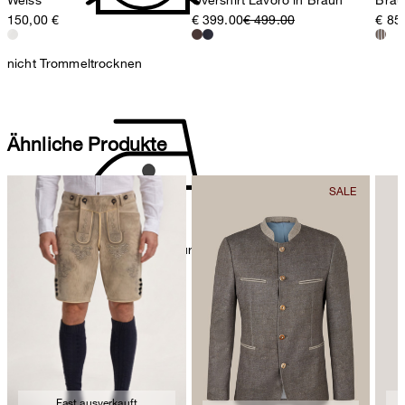
150,00 €
€ 399.00
€ 499.00
€ 85
nicht Trommeltrocknen
Ähnliche Produkte
Bügeln bei geringer Temperatur
Fast ausverkauft