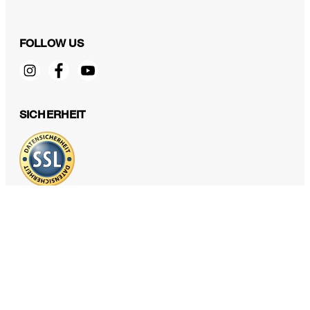
FOLLOW US
Trachten-Weste Au in Braun/Blau
SICHERHEIT
299,00 €
inkl. MwSt
Größe auswählen
DATENSCHUTZ & IMPRESSUM
AGB und Informationen zum Widerrufsrecht
Datenschutz
Impressum
Cookie Einstellungen
Barrierefreiheitserklärung
Barrierefreiheitsfunktionen
Vertrag widerrufen