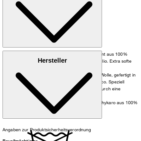
Angenehm weicher, glänzender Samt aus 100%
Oberstoff 1:
Hersteller
Baumwolle aus der italienischen Weberei Pontoglio. Extra softe
Ausrüstung.
Kontrastfarbener Loden aus 100% Wolle, gefertigt in
Oberstoff 2:
der italienischen Weberei Vitale Barberis Canonico. Speziell
hergestellt aus Kammgarn und Streichgarn, wodurch eine
besondere Melange Optik entsteht
Leichte und glatte Qualität mit feinem Vichykaro aus 100%
Futter:
Polyester
Angaben zur Produktsicherheitsverordnung
Bevollmächtigter