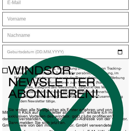
Geburtsdatum (DD.MM.YYYY)
WINDSOR.
*Ich stimme der Erhebung, Verarbeitung und Nutzung von Tracking-
Daten des Newsletters zu Zwecken der persönlichen Beratung, im
NEWSLETTER
Rahmen des Kundenservice sowie der Personalisierung von Werbung
zu. Erhoben werden Informationen zum Newsletter (Name des
Newsletters, Kategorie des Newsletters, Zeitpunkt des Versands,
ABONNIEREN!
Öffnungszeitpunkt) und wann ich auf welchen Link innerhalb des
Newsletters klicke sowie ggf. auch Käufe, die ich im Zusammenhang
mit dem Newsletter tätige.
Sie wollen alle Neuigkeiten als Erster erfahren und von
Mit einem Klick auf „Newsletter abonnieren" erkläre ich mich
exklusiven Vorteilen des windsor. gold clubs profitieren?
damit einverstanden, dass meine E-Mail-Adresse von der windsor.
Dann melden Sie sich jetzt an.
GmbH sowie von den mit der windsor. GmbH verwendeten