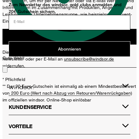
werden darf, um mir per Newsletter oder via E-Mail Werbung und
Zum Newsletter des windsor. gold clubs anmelden und
Informationen im Zusammenhang mit Produkten, Angeboten und
20€ Gutschein sichern.
Leistungen der Unternehmensgruppe, wie beispielsweise Event-
Einladungen, Aktionen, Produkt-Promotions zuzusenden.
E-Mail
Jetzt anmelden
Abonnieren
Diese Einwilligung kann ich jederzeit durch den Abmeldelink im
Gute Wahl!
Newsletter oder per E-Mail an
unsubscribe@windsor.de
widerrufen.
* Pflichtfeld
** Der 20 Euro Gutschein ist einmalig ab einem Mindestbestellwert
von 200 Euro (Wert nach Abzug von Retouren/Warenrückgaben)
im offiziellen windsor. Online-Shop einlösbar
KUNDENSERVICE
VORTEILE