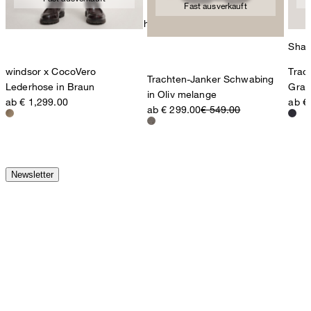
Fast ausverkauft
chemische Reinigung mit Perchlorethylen
Shap
windsor x CocoVero
Trac
Trachten-Janker Schwabing
Lederhose in Braun
Grau
in Oliv melange
ab € 1,299.00
ab €
ab € 299.00
€ 549.00
Newsletter