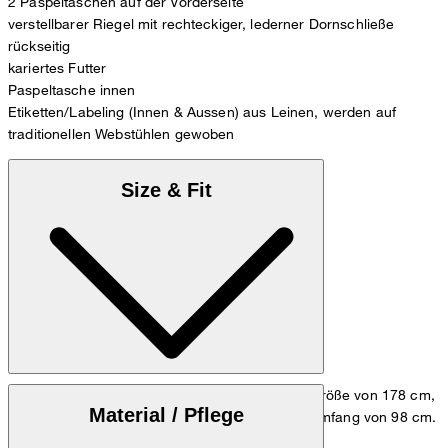
2 Paspeltaschen auf der Vorderseite
verstellbarer Riegel mit rechteckiger, lederner Dornschließe
rückseitig
kariertes Futter
Paspeltasche innen
Etiketten/Labeling (Innen & Aussen) aus Leinen, werden auf
traditionellen Webstühlen gewoben
Size & Fit
Das Model trägt die Größe 48, bei einer Körpergröße von 178 cm,
Material / Pflege
einem Brustumfang von 98 cm und einem Hüftumfang von 98 cm.
Maßtabelle